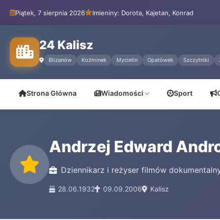
Piątek, 7 sierpnia 2026
Imieniny: Dorota, Kajetan, Konrad
24 Kalisz
Blizanów
Koźminek
Mycielin
Opatówek
Szczytniki
Strona Główna
Wiadomości
Sport
Andrzej Edward Andr
Dziennikarz i reżyser filmów dokumentaln
28.06.1932
09.09.2006
Kalisz