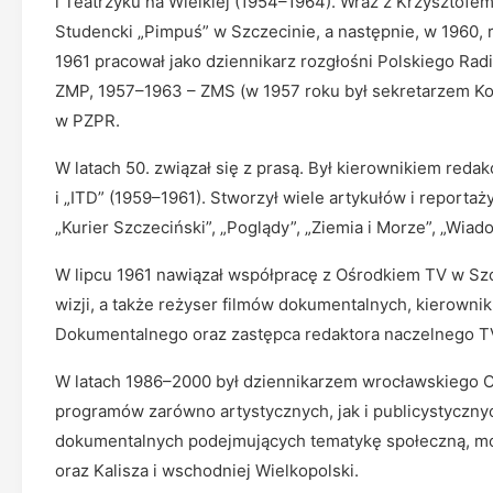
i Teatrzyku na Wielkiej (1954–1964). Wraz z Krzysztof
Studencki „Pimpuś” w Szczecinie, a następnie, w 1960, 
1961 pracował jako dziennikarz rozgłośni Polskiego Rad
ZMP, 1957–1963 – ZMS (w 1957 roku był sekretarzem Kom
w PZPR.
W latach 50. związał się z prasą. Był kierownikiem red
i „ITD” (1959–1961). Stworzył wiele artykułów i reportaż
„Kurier Szczeciński”, „Poglądy”, „Ziemia i Morze”, „Wia
W lipcu 1961 nawiązał współpracę z Ośrodkiem TV w Szcze
wizji, a także reżyser filmów dokumentalnych, kierownik
Dokumentalnego oraz zastępca redaktora naczelnego TV
W latach 1986–2000 był dziennikarzem wrocławskiego O
programów zarówno artystycznych, jak i publicystycznych
dokumentalnych podejmujących tematykę społeczną, mo
oraz Kalisza i wschodniej Wielkopolski.