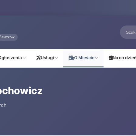
Żelazków
Ogłoszenia
Usługi
O Mieście
Na co dzie
ochowicz
ych