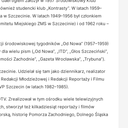
em Gaertigiem założył w 1957 Środowiskowy Klub
również studencki klub „Kontrasty”. W latach 1959–
ia w Szczecinie. W latach 1949–1956 był członkiem
itetu Miejskiego ZMS w Szczecinie) i od 1962 roku –
akcji środowiskowej tygodników „Od Nowa” (1957–1959)
y dla wielu pism („Od Nowa”, „ITD”, „Głos Szczeciński”,
domości Zachodnie”, „Gazeta Wrocławska”, „Trybuna”).
cinie. Udzielał się tam jako dziennikarz, realizator
 Redakcji Młodzieżowej i Redakcji Reportaży i Filmu
P Szczecin (w latach 1982–1985).
TV. Zrealizował w tym ośrodku wiele telewizyjnych
, stworzył też kilkadziesiąt reportaży i filmów
rską, historię Pomorza Zachodniego, Dolnego Śląska