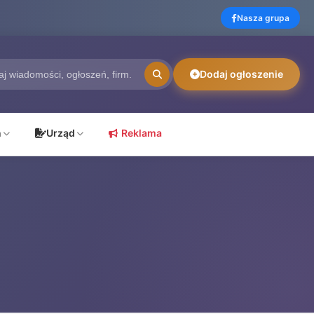
Nasza grupa
Dodaj ogłoszenie
ń
Urząd
Reklama