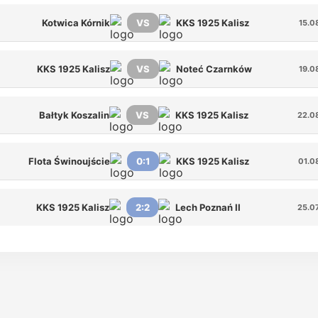
Kotwica Kórnik
VS
KKS 1925 Kalisz
15.0
KKS 1925 Kalisz
VS
Noteć Czarnków
19.0
Bałtyk Koszalin
VS
KKS 1925 Kalisz
22.0
Flota Świnoujście
0:1
KKS 1925 Kalisz
01.0
KKS 1925 Kalisz
2:2
Lech Poznań II
25.0