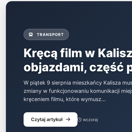
z
regionu,
ogłoszenia
TRANSPORT
i
Kręcą film w Kalis
katalog
objazdami, część 
firm
W piątek 9 sierpnia mieszkańcy Kalisza m
zmiany w funkcjonowaniu komunikacji miejs
kręceniem filmu, które wymusz…
Czytaj artykuł
wczoraj