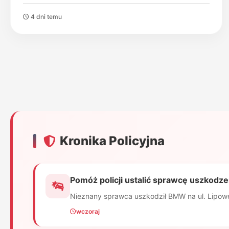
4 dni temu
Kronika Policyjna
Pomóż policji ustalić sprawcę uszkod
Nieznany sprawca uszkodził BMW na ul. Lipowej 
wczoraj