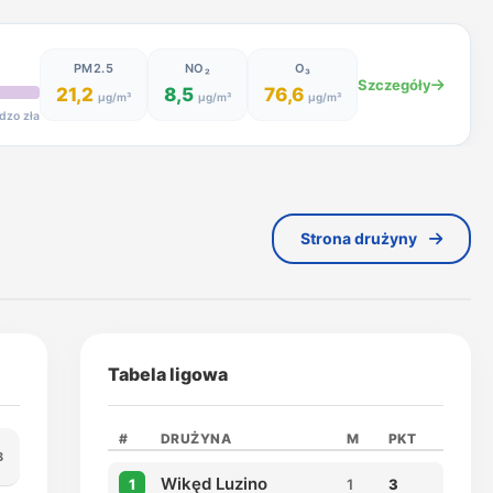
PM2.5
NO₂
O₃
Szczegóły
21,2
8,5
76,6
µg/m³
µg/m³
µg/m³
dzo zła
Strona drużyny
Tabela ligowa
#
DRUŻYNA
M
PKT
8
Wikęd Luzino
1
1
3