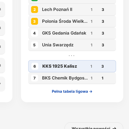
Lech Poznań II
8
2
1
3
Polonia Środa Wielkopolska
3
1
3
8
GKS Gedania Gdańsk
4
1
3
Unia Swarzędz
5
1
3
8
···
8
KKS 1925 Kalisz
6
1
3
BKS Chemik Bydgoszcz
7
1
1
7
Pełna tabela ligowa →
Wszystkie nowości