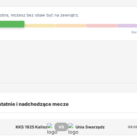
dobra, możesz bez obaw być na zewnątrz.
Bar
tatnie i nadchodzące mecze
KKS 1925 Kalisz
VS
Unia Swarzędz
08.0