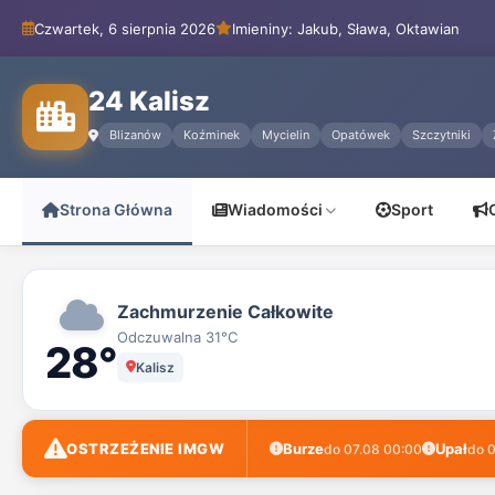
Czwartek, 6 sierpnia 2026
Imieniny: Jakub, Sława, Oktawian
24 Kalisz
Blizanów
Koźminek
Mycielin
Opatówek
Szczytniki
Strona Główna
Wiadomości
Sport
24
Zachmurzenie Całkowite
Kalisz
Odczuwalna 31°C
28°
Kalisz
-
Wiadomości
OSTRZEŻENIE IMGW
Burze
Upał
do 07.08 00:00
do 