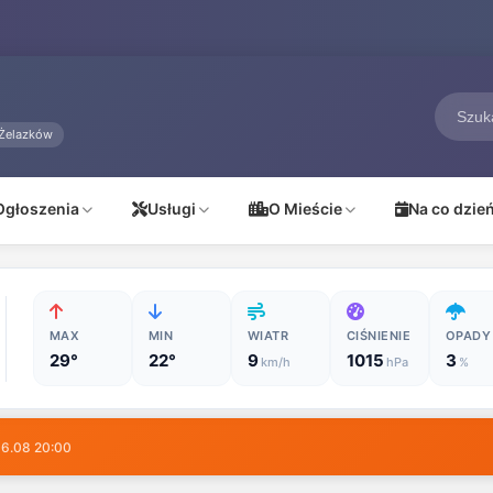
Żelazków
Ogłoszenia
Usługi
O Mieście
Na co dzie
MAX
MIN
WIATR
CIŚNIENIE
OPADY
29°
22°
9
1015
3
km/h
hPa
%
06.08 20:00