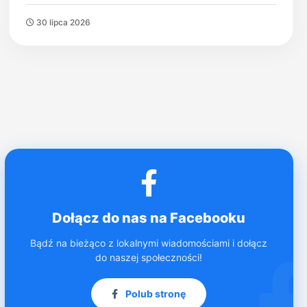
30 lipca 2026
Dołącz do nas na Facebooku
Bądź na bieżąco z lokalnymi wiadomościami i dołącz
do naszej społeczności!
Polub stronę