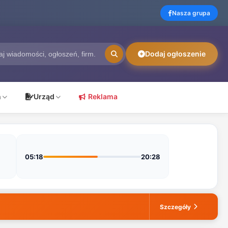
Nasza grupa
Dodaj ogłoszenie
ń
Urząd
Reklama
05:18
20:28
Szczegóły