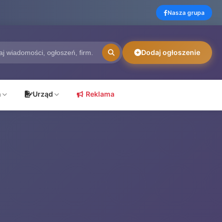
Nasza grupa
Dodaj ogłoszenie
ń
Urząd
Reklama