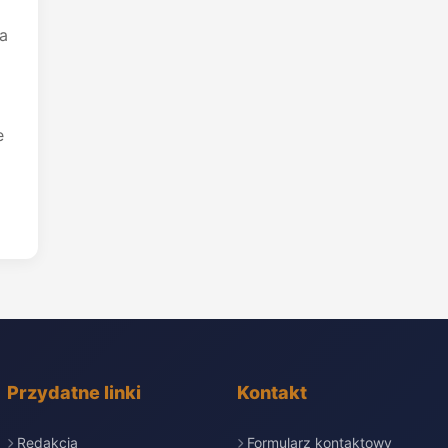
la
e
Przydatne linki
Kontakt
Redakcja
Formularz kontaktowy