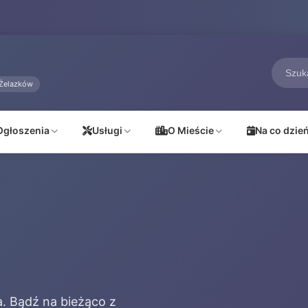
Żelazków
Ogłoszenia
Usługi
O Mieście
Na co dzie
a. Bądź na bieżąco z