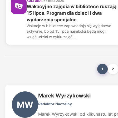
KULTURA
6 lipca 2026
Wakacyjne zajęcia w bibliotece ruszają
15 lipca. Program dla dzieci i dwa
wydarzenia specjalne
Wakacje w bibliotece zapowiadają się wyjątkowo
aktywnie, bo od 15 lipca najmłodsi będą mogli
wziąć udział w cyklu zajęć ...
1
2
Marek Wyrzykowski
MW
Redaktor Naczelny
Marek Wyrzykowski od kilkunastu lat pr