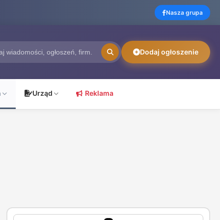
Nasza grupa
Dodaj ogłoszenie
ń
Urząd
Reklama