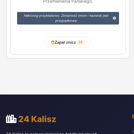
Przemienienia Pańskiego.
Nekrolog przykładowy. Zbieżność imion i nazwisk jest
przypadkowa.
Zapal znicz
16
24 Kalisz
24 Kalisz to najpopularniejsze źródło lokalnych