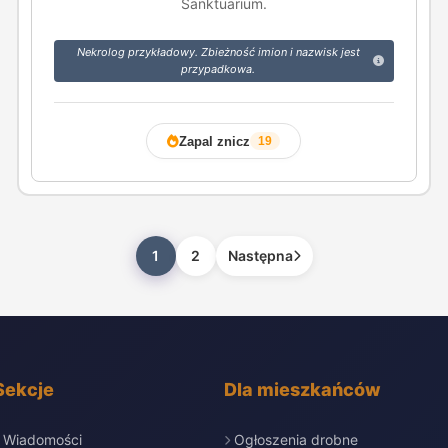
Sanktuarium.
Nekrolog przykładowy. Zbieżność imion i nazwisk jest
przypadkowa.
Zapal znicz
19
1
2
Następna
Sekcje
Dla mieszkańców
Wiadomości
Ogłoszenia drobne