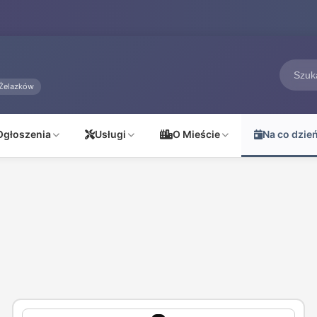
Żelazków
Ogłoszenia
Usługi
O Mieście
Na co dzie