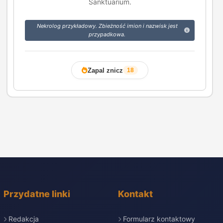
Sanktuarium.
Nekrolog przykładowy. Zbieżność imion i nazwisk jest
przypadkowa.
Zapal znicz
18
Przydatne linki
Kontakt
Redakcja
Formularz kontaktowy