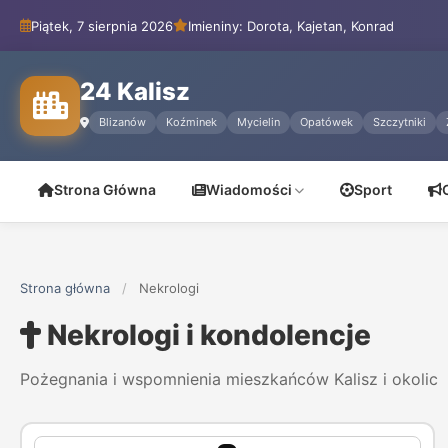
Piątek, 7 sierpnia 2026
Imieniny: Dorota, Kajetan, Konrad
24 Kalisz
Blizanów
Koźminek
Mycielin
Opatówek
Szczytniki
Strona Główna
Wiadomości
Sport
Strona główna
/
Nekrologi
Nekrologi i kondolencje
Pożegnania i wspomnienia mieszkańców Kalisz i okolic