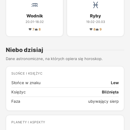
♒
♓
Wodnik
Ryby
20.01-18.02
19.02-20.03
❤
7
💼
8
❤
8
💼
9
Niebo dzisiaj
Dane astronomiczne, na których opiera się horoskop.
SŁOŃCE I KSIĘŻYC
Słońce w znaku
Lew
Księżyc
Bliźnięta
Faza
ubywający sierp
PLANETY I ASPEKTY