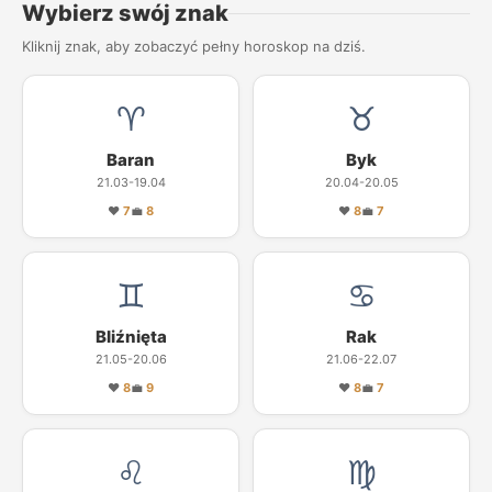
Wybierz swój znak
Kliknij znak, aby zobaczyć pełny horoskop na dziś.
♈
♉
Baran
Byk
21.03-19.04
20.04-20.05
❤
7
💼
8
❤
8
💼
7
♊
♋
Bliźnięta
Rak
21.05-20.06
21.06-22.07
❤
8
💼
9
❤
8
💼
7
♌
♍