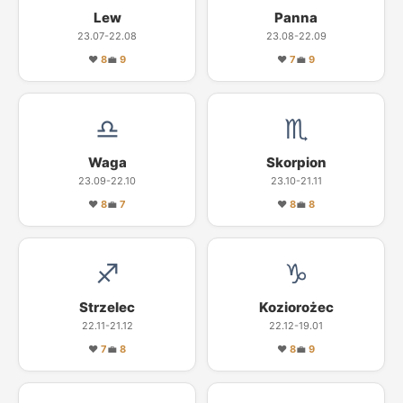
Lew
Panna
23.07-22.08
23.08-22.09
❤
8
💼
9
❤
7
💼
9
♎
♏
Waga
Skorpion
23.09-22.10
23.10-21.11
❤
8
💼
7
❤
8
💼
8
♐
♑
Strzelec
Koziorożec
22.11-21.12
22.12-19.01
❤
7
💼
8
❤
8
💼
9