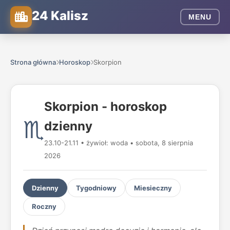
24 Kalisz
MENU
Strona główna
Horoskop
Skorpion
Skorpion - horoskop
♏
dzienny
23.10-21.11 • żywioł: woda • sobota, 8 sierpnia
2026
Dzienny
Tygodniowy
Miesieczny
Roczny