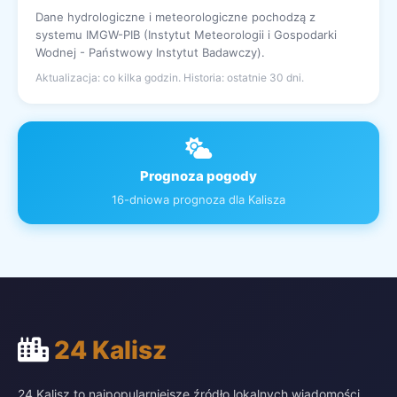
Dane hydrologiczne i meteorologiczne pochodzą z
systemu IMGW-PIB (Instytut Meteorologii i Gospodarki
Wodnej - Państwowy Instytut Badawczy).
Aktualizacja: co kilka godzin. Historia: ostatnie 30 dni.
Prognoza pogody
16-dniowa prognoza dla Kalisza
24 Kalisz
24 Kalisz to najpopularniejsze źródło lokalnych wiadomości,