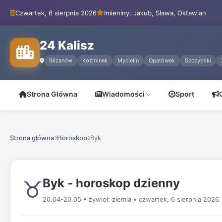
Czwartek, 6 sierpnia 2026
Imieniny: Jakub, Sława, Oktawian
24 Kalisz
Blizanów
Koźminek
Mycielin
Opatówek
Szczytniki
Strona Główna
Wiadomości
Sport
Strona główna
Horoskop
Byk
♉
Byk - horoskop dzienny
20.04-20.05 • żywioł: ziemia • czwartek, 6 sierpnia 2026