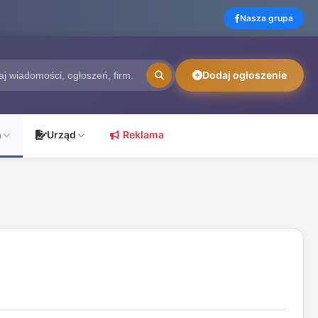
Nasza grupa
Dodaj ogłoszenie
ń
Urząd
Reklama