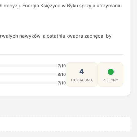
 decyzji. Energia Księżyca w Byku sprzyja utrzymaniu
 trwałych nawyków, a ostatnia kwadra zachęca, by
7/10
4
8/10
LICZBA DNIA
ZIELONY
7/10