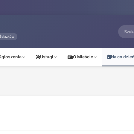
Żelazków
Ogłoszenia
Usługi
O Mieście
Na co dzie