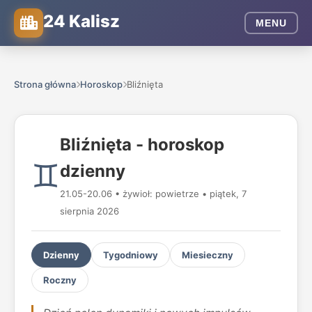
24 Kalisz
MENU
Strona główna
Horoskop
Bliźnięta
Bliźnięta - horoskop
♊
dzienny
21.05-20.06 • żywioł: powietrze • piątek, 7
sierpnia 2026
Dzienny
Tygodniowy
Miesieczny
Roczny