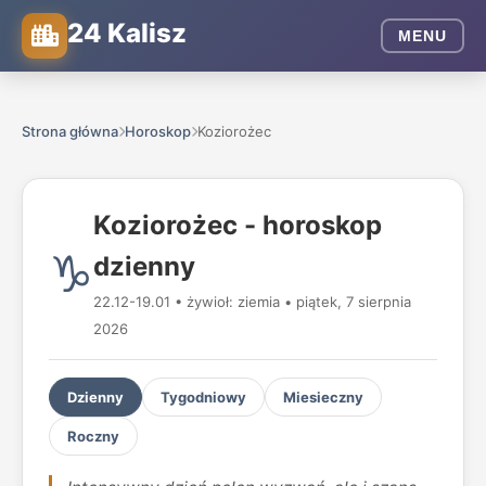
24 Kalisz
MENU
Strona główna
Horoskop
Koziorożec
Koziorożec - horoskop
♑
dzienny
22.12-19.01 • żywioł: ziemia • piątek, 7 sierpnia
2026
Dzienny
Tygodniowy
Miesieczny
Roczny