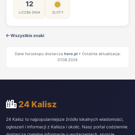
12
LICZBA DNIA
ZŁOTY
Wszystkie znaki
Dane horoskopu dostarcza
horo.pl
• Ostatnia aktualizacja:
07.08.2026
24 Kalisz
24 Kalisz to najpopularniejsze źródło lokalnych wiadomości,
ogłoszeń i informacji z Kalisza i okolic. Nasz portal codziennie
dostarcza rzetelne informacje o wydarzeniach, sporcie,