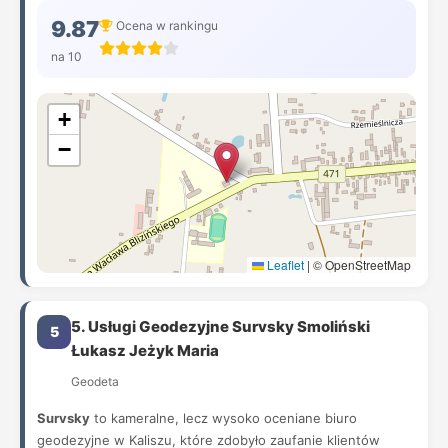
9.87
Ocena w rankingu
na 10
+
−
Leaflet
|
© OpenStreetMap
5. Usługi Geodezyjne Survsky Smoliński
5
Łukasz Jeżyk Maria
Geodeta
Survsky
to kameralne, lecz wysoko oceniane biuro
geodezyjne w Kaliszu, które zdobyło zaufanie klientów