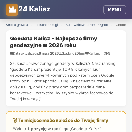
24 Kalisz
MENU
Strona główna
›
Lokalne Usługi
›
Budownictwo, Dom i Ogród
›
Geodeta K
Geodeta Kalisz – Najlepsze firmy
geodezyjne w 2026 roku
Data aktualizacji:
6 maja 2026
Zbadano
20
firm
Ranking TOP
5
Szukasz sprawdzonego geodety w Kaliszu? Nasz ranking
"geodeta Kalisz" prezentuje TOP 5 lokalnych biur
geodezyjnych zweryfikowanych pod kątem ocen Google,
liczby opinii i dostępności usług. Znajdziesz tu rzetelne
opisy usług, godziny pracy oraz bezpośrednie dane
kontaktowe - wszystko, by szybko wybrać fachowca do
Twojej inwestycji.
To miejsce może należeć do Twojej firmy
Wykup
1. pozycję
w rankingu „Geodeta Kalisz" —