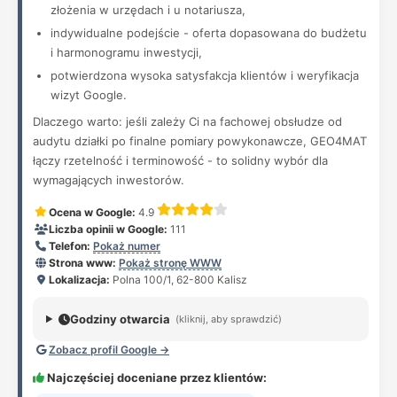
złożenia w urzędach i u notariusza,
indywidualne podejście - oferta dopasowana do budżetu
i harmonogramu inwestycji,
potwierdzona wysoka satysfakcja klientów i weryfikacja
wizyt Google.
Dlaczego warto: jeśli zależy Ci na fachowej obsłudze od
audytu działki po finalne pomiary powykonawcze, GEO4MAT
łączy rzetelność i terminowość - to solidny wybór dla
wymagających inwestorów.
Ocena w Google:
4.9
Liczba opinii w Google:
111
Telefon:
Pokaż numer
Strona www:
Pokaż stronę WWW
Lokalizacja:
Polna 100/1, 62-800 Kalisz
Godziny otwarcia
(kliknij, aby sprawdzić)
Zobacz profil Google →
Najczęściej doceniane przez klientów: