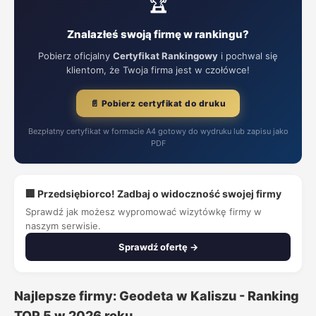
🏆
Znalazłeś swoją firmę w rankingu?
Pobierz oficjalny
Certyfikat Rankingowy
i pochwal się
klientom, że Twoja firma jest w czołówce!
📄 Pobierz certyfikat do druku
Bezpłatny certyfikat w formacie A4 gotowy do wydruku lub zapisu jako
PDF
🏢 Przedsiębiorco! Zadbaj o widoczność swojej firmy
Sprawdź jak możesz wypromować wizytówkę firmy w
naszym serwisie.
Sprawdź ofertę →
Najlepsze firmy: Geodeta w Kaliszu - Ranking
TOP 5 w 2026 roku