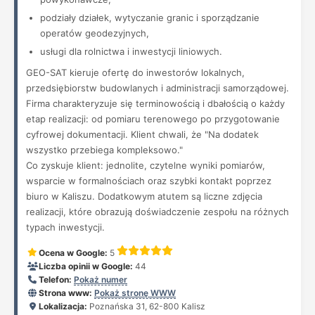
podziały działek, wytyczanie granic i sporządzanie
operatów geodezyjnych,
usługi dla rolnictwa i inwestycji liniowych.
GEO-SAT kieruje ofertę do inwestorów lokalnych,
przedsiębiorstw budowlanych i administracji samorządowej.
Firma charakteryzuje się terminowością i dbałością o każdy
etap realizacji: od pomiaru terenowego po przygotowanie
cyfrowej dokumentacji. Klient chwali, że "Na dodatek
wszystko przebiega kompleksowo."
Co zyskuje klient: jednolite, czytelne wyniki pomiarów,
wsparcie w formalnościach oraz szybki kontakt poprzez
biuro w Kaliszu. Dodatkowym atutem są liczne zdjęcia
realizacji, które obrazują doświadczenie zespołu na różnych
typach inwestycji.
Ocena w Google:
5
Liczba opinii w Google:
44
Telefon:
Pokaż numer
Strona www:
Pokaż stronę WWW
Lokalizacja:
Poznańska 31, 62-800 Kalisz