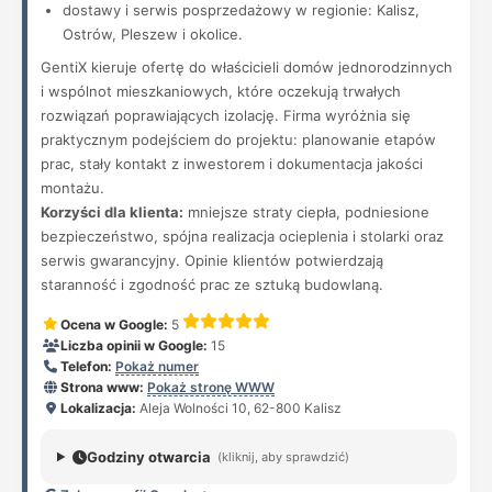
dostawy i serwis posprzedażowy w regionie: Kalisz,
Ostrów, Pleszew i okolice.
GentiX kieruje ofertę do właścicieli domów jednorodzinnych
i wspólnot mieszkaniowych, które oczekują trwałych
rozwiązań poprawiających izolację. Firma wyróżnia się
praktycznym podejściem do projektu: planowanie etapów
prac, stały kontakt z inwestorem i dokumentacja jakości
montażu.
Korzyści dla klienta:
mniejsze straty ciepła, podniesione
bezpieczeństwo, spójna realizacja ocieplenia i stolarki oraz
serwis gwarancyjny. Opinie klientów potwierdzają
staranność i zgodność prac ze sztuką budowlaną.
Ocena w Google:
5
Liczba opinii w Google:
15
Telefon:
Pokaż numer
Strona www:
Pokaż stronę WWW
Lokalizacja:
Aleja Wolności 10, 62-800 Kalisz
Godziny otwarcia
(kliknij, aby sprawdzić)