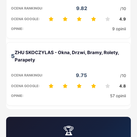
9.82
/10
4.9
9 opinii
5
9.75
/10
4.8
57 opinii
🏆