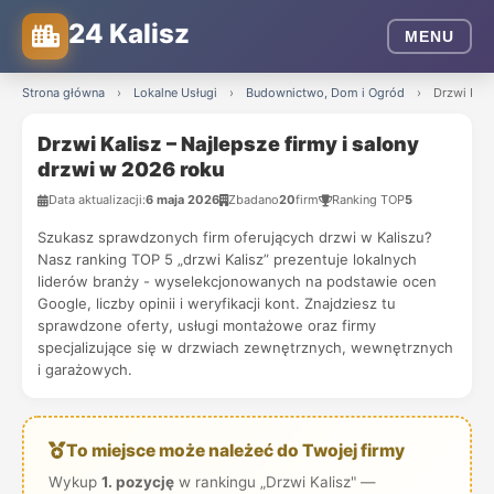
24 Kalisz
MENU
Strona główna
›
Lokalne Usługi
›
Budownictwo, Dom i Ogród
›
Drzwi Kali
Drzwi Kalisz – Najlepsze firmy i salony
drzwi w 2026 roku
Data aktualizacji:
6 maja 2026
Zbadano
20
firm
Ranking TOP
5
Szukasz sprawdzonych firm oferujących drzwi w Kaliszu?
Nasz ranking TOP 5 „drzwi Kalisz” prezentuje lokalnych
liderów branży - wyselekcjonowanych na podstawie ocen
Google, liczby opinii i weryfikacji kont. Znajdziesz tu
sprawdzone oferty, usługi montażowe oraz firmy
specjalizujące się w drzwiach zewnętrznych, wewnętrznych
i garażowych.
To miejsce może należeć do Twojej firmy
Wykup
1. pozycję
w rankingu „Drzwi Kalisz" —