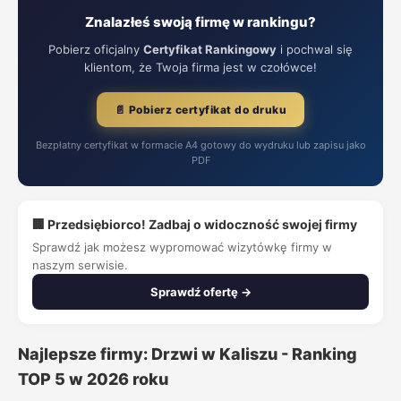
Znalazłeś swoją firmę w rankingu?
Pobierz oficjalny
Certyfikat Rankingowy
i pochwal się
klientom, że Twoja firma jest w czołówce!
📄 Pobierz certyfikat do druku
Bezpłatny certyfikat w formacie A4 gotowy do wydruku lub zapisu jako
PDF
🏢 Przedsiębiorco! Zadbaj o widoczność swojej firmy
Sprawdź jak możesz wypromować wizytówkę firmy w
naszym serwisie.
Sprawdź ofertę →
Najlepsze firmy: Drzwi w Kaliszu - Ranking
TOP 5 w 2026 roku