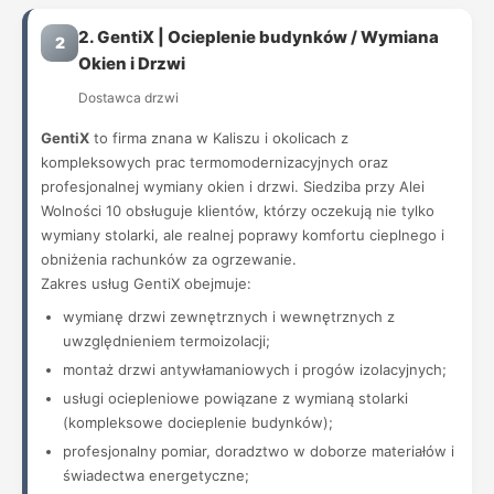
2. GentiX | Ocieplenie budynków / Wymiana
2
Okien i Drzwi
Dostawca drzwi
GentiX
to firma znana w Kaliszu i okolicach z
kompleksowych prac termomodernizacyjnych oraz
profesjonalnej wymiany okien i drzwi. Siedziba przy Alei
Wolności 10 obsługuje klientów, którzy oczekują nie tylko
wymiany stolarki, ale realnej poprawy komfortu cieplnego i
obniżenia rachunków za ogrzewanie.
Zakres usług GentiX obejmuje:
wymianę drzwi zewnętrznych i wewnętrznych z
uwzględnieniem termoizolacji;
montaż drzwi antywłamaniowych i progów izolacyjnych;
usługi ociepleniowe powiązane z wymianą stolarki
(kompleksowe docieplenie budynków);
profesjonalny pomiar, doradztwo w doborze materiałów i
świadectwa energetyczne;