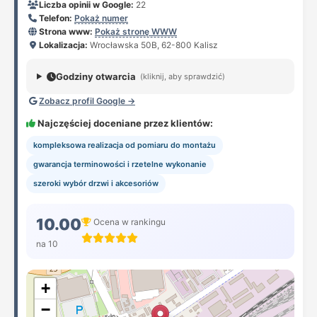
Liczba opinii w Google:
22
Telefon:
Pokaż numer
Strona www:
Pokaż stronę WWW
Lokalizacja:
Wrocławska 50B, 62-800 Kalisz
Godziny otwarcia
(kliknij, aby sprawdzić)
Zobacz profil Google →
Najczęściej doceniane przez klientów:
kompleksowa realizacja od pomiaru do montażu
gwarancja terminowości i rzetelne wykonanie
szeroki wybór drzwi i akcesoriów
10.00
Ocena w rankingu
na 10
+
−