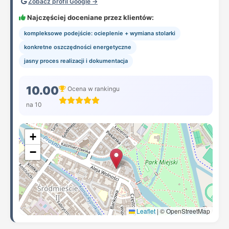
Zobacz profil Google →
Najczęściej doceniane przez klientów:
kompleksowe podejście: ocieplenie + wymiana stolarki
konkretne oszczędności energetyczne
jasny proces realizacji i dokumentacja
10.00
Ocena w rankingu
na 10
+
−
Leaflet
|
© OpenStreetMap