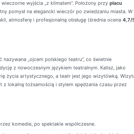
az wieczorne wyjścia „z klimatem”. Położony przy
placu
etny pomysł na elegancki wieczór po zwiedzaniu miasta. W
akli, atmosferę i profesjonalną obsługę (średnia ocena
4,7/
ć nazywana „ojcem polskiego teatru”, co świetnie
adycję z nowoczesnym językiem teatralnym. Kalisz, jako
rię życia artystycznego, a teatr jest jego wizytówką. Wizyt
akt z lokalną tożsamością i stylem spędzania czasu przez
przez komedie, po spektakle współczesne.