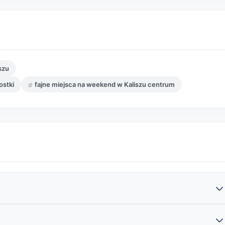
szu
ostki
fajne miejsca na weekend w Kaliszu centrum
kosztują orientacyjnie: ok. 40–80 zł (normalny) oraz 30–60 zł