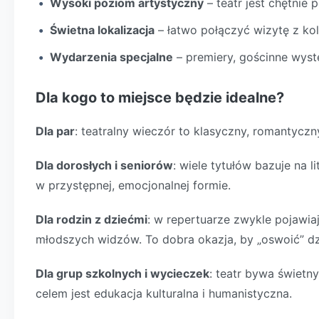
Wysoki poziom artystyczny
– teatr jest chętnie 
Świetna lokalizacja
– łatwo połączyć wizytę z kol
Wydarzenia specjalne
– premiery, gościnne wyst
Dla kogo to miejsce będzie idealne?
Dla par
: teatralny wieczór to klasyczny, romantyczn
Dla dorosłych i seniorów
: wiele tytułów bazuje na l
w przystępnej, emocjonalnej formie.
Dla rodzin z dziećmi
: w repertuarze zwykle pojawiają
młodszych widzów. To dobra okazja, by „oswoić” dz
Dla grup szkolnych i wycieczek
: teatr bywa świet
celem jest edukacja kulturalna i humanistyczna.