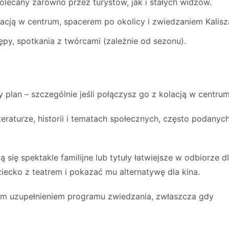
polecany zarówno przez turystów, jak i stałych widzów.
acją w centrum, spacerem po okolicy i zwiedzaniem Kalisz
ępy, spotkania z twórcami (zależnie od sezonu).
y plan – szczególnie jeśli połączysz go z kolacją w centrum
iteraturze, historii i tematach społecznych, często podanyc
 się spektakle familijne lub tytuły łatwiejsze w odbiorze d
iecko z teatrem i pokazać mu alternatywę dla kina.
nym uzupełnieniem programu zwiedzania, zwłaszcza gdy