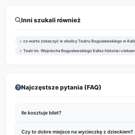
Inni szukali również
co warto zobaczyć w okolicy Teatru Bogusławskiego w Kali
Teatr im. Wojciecha Bogusławskiego Kalisz historia i ciekaw
Najczęstsze pytania (FAQ)
Ile kosztuje bilet?
Czy to dobre miejsce na wycieczkę z dzieckiem?
Najczęściej bilety na spektakle w tego typu teatrach 