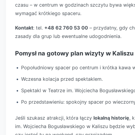
czasu – w centrum w godzinach szczytu bywa więks
wymagać krótkiego spaceru.
Kontakt
: tel.
+48 62 760 53 00
– przydatny, gdy ch
zasady dla grup lub ewentualne udogodnienia.
Pomysł na gotowy plan wizyty w Kaliszu
Popołudniowy spacer po centrum i krótka kawa w
Wczesna kolacja przed spektaklem.
Spektakl w Teatrze im. Wojciecha Bogusławskieg
Po przedstawieniu: spokojny spacer po wieczorny
Jeśli szukasz atrakcji, która łączy
lokalną historię
, 
im. Wojciecha Bogusławskiego w Kaliszu będzie wyb
czy jesteś tu na weekend, czy przejazdem.