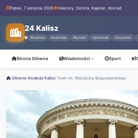
Piątek, 7 sierpnia 2026
Imieniny: Dorota, Kajetan, Konrad
24 Kalisz
Blizanów
Koźminek
Mycielin
Opatówek
Szczytniki
Strona Główna
Wiadomości
Sport
Główna
›
Atrakcje Kalisz
›
Teatr im. Wojciecha Bogusławskiego