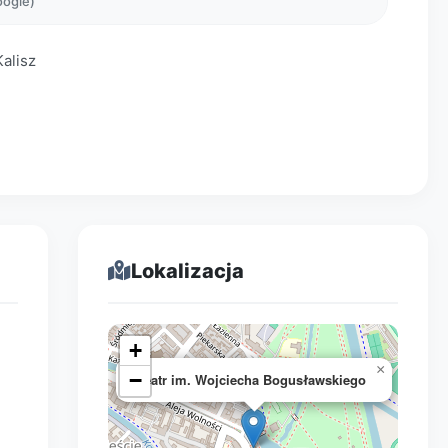
oogle)
alisz
Lokalizacja
+
×
−
Teatr im. Wojciecha Bogusławskiego