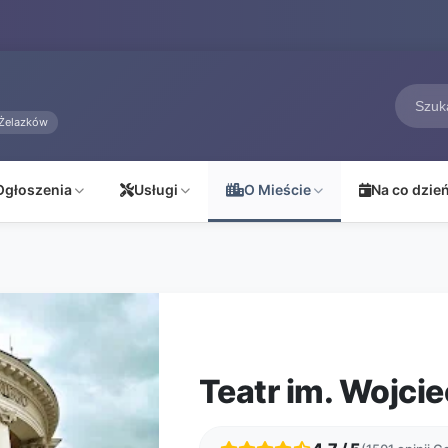
Żelazków
Ogłoszenia
Usługi
O Mieście
Na co dzie
Teatr im. Wojci