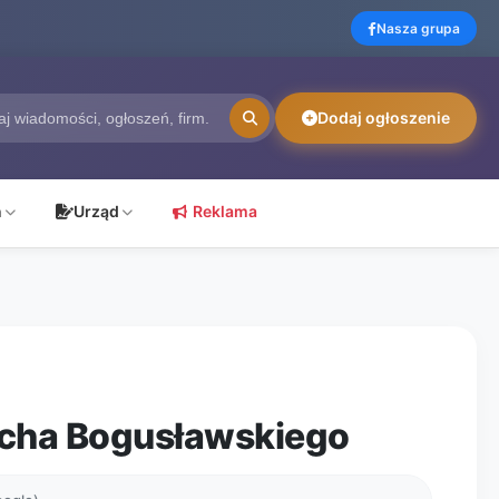
Nasza grupa
Dodaj ogłoszenie
ń
Urząd
Reklama
echa Bogusławskiego