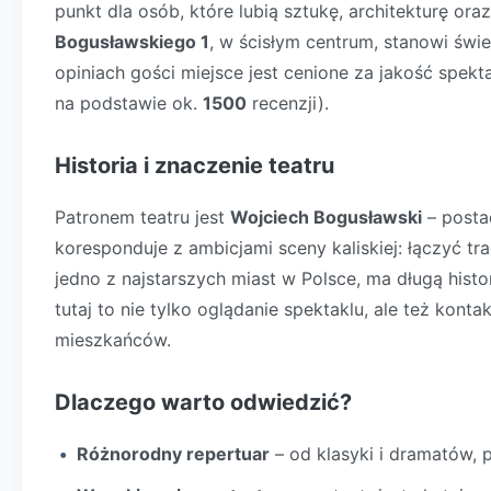
punkt dla osób, które lubią sztukę, architekturę or
Bogusławskiego 1
, w ścisłym centrum, stanowi świ
opiniach gości miejsce jest cenione za jakość spekt
na podstawie ok.
1500
recenzji).
Historia i znaczenie teatru
Patronem teatru jest
Wojciech Bogusławski
– posta
koresponduje z ambicjami sceny kaliskiej: łączyć tr
jedno z najstarszych miast w Polsce, ma długą histo
tutaj to nie tylko oglądanie spektaklu, ale też kont
mieszkańców.
Dlaczego warto odwiedzić?
Różnorodny repertuar
– od klasyki i dramatów, 