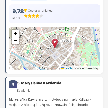
9.78
Ocena w rankingu
na 10
+
−
Leaflet
|
© OpenStreetMap
5. Marysieńka Kawiarnia
5
Kawiarnia
Marysieńka Kawiarnia
to instytucja na mapie Kalisza –
miejsce z historią i dużą rozpoznawalnością, chętnie