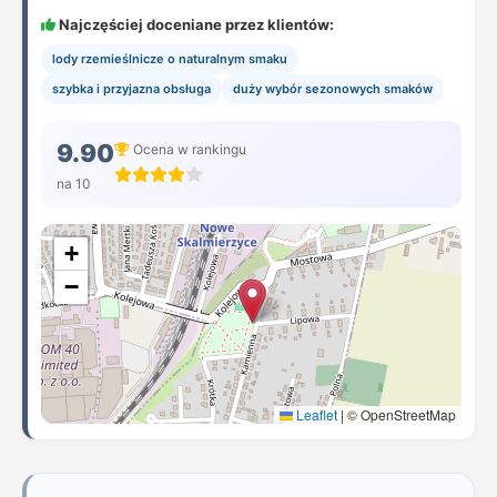
Najczęściej doceniane przez klientów:
lody rzemieślnicze o naturalnym smaku
szybka i przyjazna obsługa
duży wybór sezonowych smaków
9.90
Ocena w rankingu
na 10
+
−
Leaflet
|
© OpenStreetMap