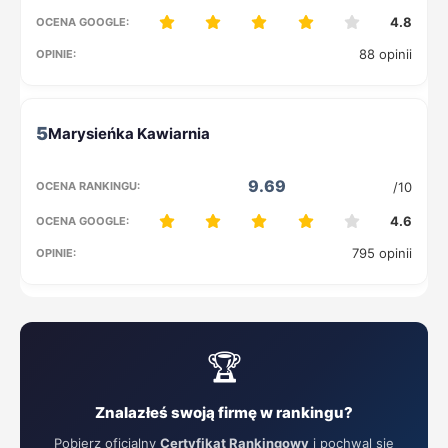
4.8
88 opinii
5
9.69
/10
4.6
795 opinii
🏆
Znalazłeś swoją firmę w rankingu?
Pobierz oficjalny
Certyfikat Rankingowy
i pochwal się