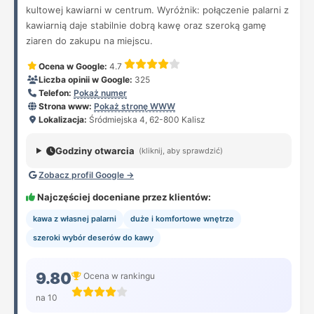
kultowej kawiarni w centrum. Wyróżnik: połączenie palarni z
kawiarnią daje stabilnie dobrą kawę oraz szeroką gamę
ziaren do zakupu na miejscu.
Ocena w Google:
4.7
Liczba opinii w Google:
325
Telefon:
Pokaż numer
Strona www:
Pokaż stronę WWW
Lokalizacja:
Śródmiejska 4, 62-800 Kalisz
Godziny otwarcia
(kliknij, aby sprawdzić)
Zobacz profil Google →
Najczęściej doceniane przez klientów:
kawa z własnej palarni
duże i komfortowe wnętrze
szeroki wybór deserów do kawy
9.80
Ocena w rankingu
na 10