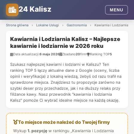
24 Kalisz
MENU
Strona główna
›
Lokalne Usługi
›
Gastronomia
›
Kawiarnia i Lodziarnia Ka
Kawiarnia i Lodziarnia Kalisz – Najlepsze
kawiarnie i lodziarnie w 2026 roku
Data aktualizacji:
6 maja 2026
Zbadano
20
firm
Ranking TOP
5
Szukasz najlepszej kawiarni i lodziarni w Kaliszu? Ten
ranking TOP 5 łączy aktualne dane z Google (oceny, liczba
opinii i weryfikacja) z lokalną wiedzą, żebyś od razu trafił na
sprawdzone miejsca. Znajdziesz tu propozycje zarówno na
szybki deser przy przechadzce, jak i na dłuższy relaks przy
filiżance kawy. Nasz przewodnik "kawiarnia i lodziarnia
Kalisz" pomoże Ci wybrać idealne miejsce na każdą okazję.
To miejsce może należeć do Twojej firmy
Wykup
1. pozycję
w rankingu „Kawiarnia i Lodziarnia