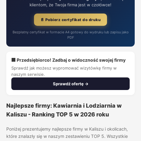
klientom, że Twoja firma jest w czołówce!
📄 Pobierz certyfikat do druku
Bezpłatny certyfikat w formacie A4 gotowy do wydruku lub zapisu jako
PDF
🏢 Przedsiębiorco! Zadbaj o widoczność swojej firmy
Sprawdź jak możesz wypromować wizytówkę firmy w
naszym serwisie.
Sprawdź ofertę →
Najlepsze firmy: Kawiarnia i Lodziarnia w
Kaliszu - Ranking TOP 5 w 2026 roku
Poniżej prezentujemy najlepsze firmy w Kaliszu i okolicach,
które znalazły się w naszym zestawieniu TOP 5. Wszystkie