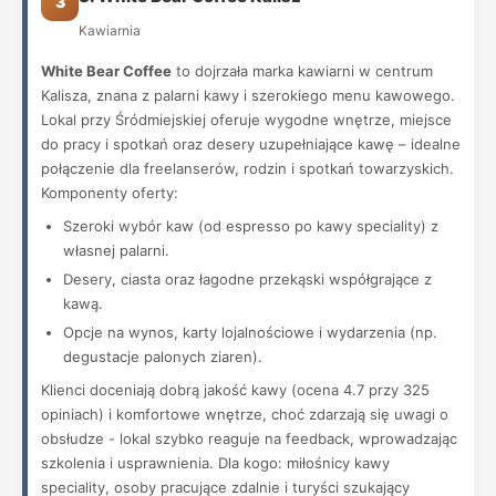
3
Kawiarnia
White Bear Coffee
to dojrzała marka kawiarni w centrum
Kalisza, znana z palarni kawy i szerokiego menu kawowego.
Lokal przy Śródmiejskiej oferuje wygodne wnętrze, miejsce
do pracy i spotkań oraz desery uzupełniające kawę – idealne
połączenie dla freelanserów, rodzin i spotkań towarzyskich.
Komponenty oferty:
Szeroki wybór kaw (od espresso po kawy speciality) z
własnej palarni.
Desery, ciasta oraz łagodne przekąski współgrające z
kawą.
Opcje na wynos, karty lojalnościowe i wydarzenia (np.
degustacje palonych ziaren).
Klienci doceniają dobrą jakość kawy (ocena 4.7 przy 325
opiniach) i komfortowe wnętrze, choć zdarzają się uwagi o
obsłudze - lokal szybko reaguje na feedback, wprowadzając
szkolenia i usprawnienia. Dla kogo: miłośnicy kawy
speciality, osoby pracujące zdalnie i turyści szukający