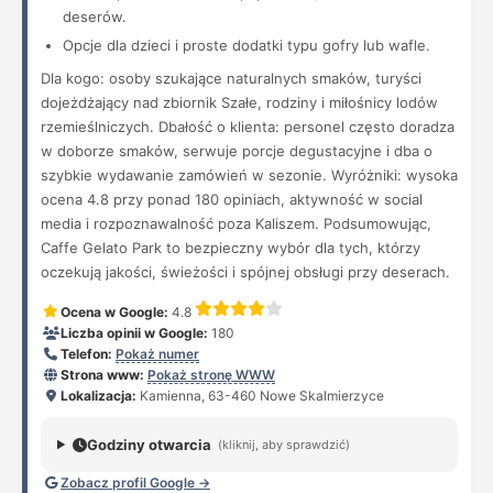
deserów.
Opcje dla dzieci i proste dodatki typu gofry lub wafle.
Dla kogo: osoby szukające naturalnych smaków, turyści
dojeżdżający nad zbiornik Szałe, rodziny i miłośnicy lodów
rzemieślniczych. Dbałość o klienta: personel często doradza
w doborze smaków, serwuje porcje degustacyjne i dba o
szybkie wydawanie zamówień w sezonie. Wyróżniki: wysoka
ocena 4.8 przy ponad 180 opiniach, aktywność w social
media i rozpoznawalność poza Kaliszem. Podsumowując,
Caffe Gelato Park to bezpieczny wybór dla tych, którzy
oczekują jakości, świeżości i spójnej obsługi przy deserach.
Ocena w Google:
4.8
Liczba opinii w Google:
180
Telefon:
Pokaż numer
Strona www:
Pokaż stronę WWW
Lokalizacja:
Kamienna, 63-460 Nowe Skalmierzyce
Godziny otwarcia
(kliknij, aby sprawdzić)
Zobacz profil Google →