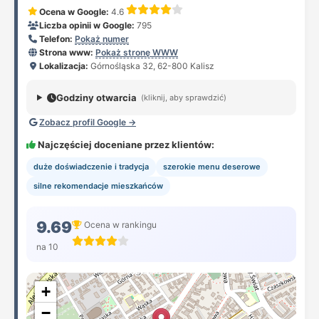
Ocena w Google:
4.6
Liczba opinii w Google:
795
Telefon:
Pokaż numer
Strona www:
Pokaż stronę WWW
Lokalizacja:
Górnośląska 32, 62-800 Kalisz
Godziny otwarcia
(kliknij, aby sprawdzić)
Zobacz profil Google →
Najczęściej doceniane przez klientów:
duże doświadczenie i tradycja
szerokie menu deserowe
silne rekomendacje mieszkańców
9.69
Ocena w rankingu
na 10
+
−