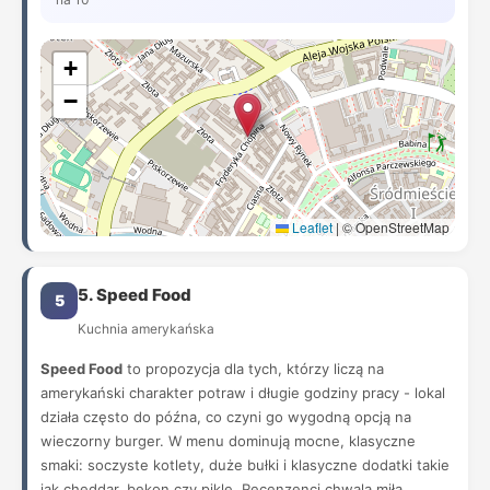
+
−
Leaflet
|
© OpenStreetMap
5. Speed Food
5
Kuchnia amerykańska
Speed Food
to propozycja dla tych, którzy liczą na
amerykański charakter potraw i długie godziny pracy - lokal
działa często do późna, co czyni go wygodną opcją na
wieczorny burger. W menu dominują mocne, klasyczne
smaki: soczyste kotlety, duże bułki i klasyczne dodatki takie
jak cheddar, bekon czy pikle. Recenzenci chwalą miłą