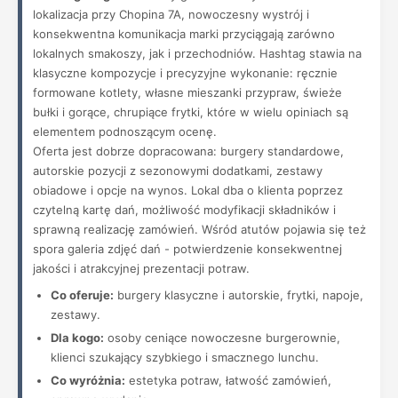
lokalizacja przy Chopina 7A, nowoczesny wystrój i
konsekwentna komunikacja marki przyciągają zarówno
lokalnych smakoszy, jak i przechodniów. Hashtag stawia na
klasyczne kompozycje i precyzyjne wykonanie: ręcznie
formowane kotlety, własne mieszanki przypraw, świeże
bułki i gorące, chrupiące frytki, które w wielu opiniach są
elementem podnoszącym ocenę.
Oferta jest dobrze dopracowana: burgery standardowe,
autorskie pozycji z sezonowymi dodatkami, zestawy
obiadowe i opcje na wynos. Lokal dba o klienta poprzez
czytelną kartę dań, możliwość modyfikacji składników i
sprawną realizację zamówień. Wśród atutów pojawia się też
spora galeria zdjęć dań - potwierdzenie konsekwentnej
jakości i atrakcyjnej prezentacji potraw.
Co oferuje:
burgery klasyczne i autorskie, frytki, napoje,
zestawy.
Dla kogo:
osoby ceniące nowoczesne burgerownie,
klienci szukający szybkiego i smacznego lunchu.
Co wyróżnia:
estetyka potraw, łatwość zamówień,