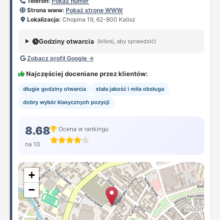
Telefon:
Pokaż numer
Strona www:
Pokaż stronę WWW
Lokalizacja:
Chopina 19, 62-800 Kalisz
Godziny otwarcia
(kliknij, aby sprawdzić)
Zobacz profil Google →
Najczęściej doceniane przez klientów:
długie godziny otwarcia
stała jakość i miła obsługa
dobry wybór klasycznych pozycji
8.68
Ocena w rankingu
na 10
+
−