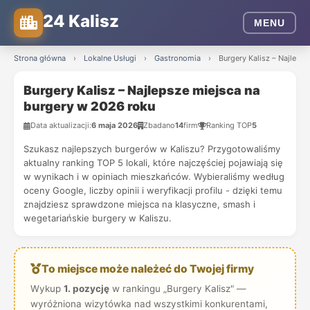
24 Kalisz
MENU
Strona główna
›
Lokalne Usługi
›
Gastronomia
›
Burgery Kalisz – Najleps
Burgery Kalisz – Najlepsze miejsca na
burgery w 2026 roku
Data aktualizacji:
6 maja 2026
Zbadano
14
firm
Ranking TOP
5
Szukasz najlepszych burgerów w Kaliszu? Przygotowaliśmy
aktualny ranking TOP 5 lokali, które najczęściej pojawiają się
w wynikach i w opiniach mieszkańców. Wybieraliśmy według
oceny Google, liczby opinii i weryfikacji profilu - dzięki temu
znajdziesz sprawdzone miejsca na klasyczne, smash i
wegetariańskie burgery w Kaliszu.
To miejsce może należeć do Twojej firmy
Wykup
1. pozycję
w rankingu „Burgery Kalisz" —
wyróżniona wizytówka nad wszystkimi konkurentami,