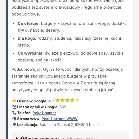
estetyczne opakowanie oraz menu sezonowe. Wielu gości
podkreśla też system lojalnościowy i regularne promocje
popołudniowe.
Co oferuje:
burgery klasyczne, premium, wege, dodatki,
frytki, napoje, desery.
Dla kogo:
rodziny, studenci, miłośnicy rzetelnej kuchni
bistro.
Co wyróżnia:
świeże pieczywo, domowe sosy, szybka
obsługa, spójna jakość.
Podsumowując, Ugryź to wybór dla tych, którzy oczekują
starannie skonstruowanego burgera w przyjaznej
atmosferze - i to z oceną Google 4.7 oraz dużą liczbą
pozytywnych opinii potwierdzających stabilną jakość.
Ocena w Google:
4.7
Liczba opinii w Google:
599
Telefon:
Pokaż numer
Strona www:
Pokaż stronę WWW
Lokalizacja:
Batalionu Parasol 2, 62-800 Kalisz
Godziny otwarcia
(kliknij, aby sprawdzić)