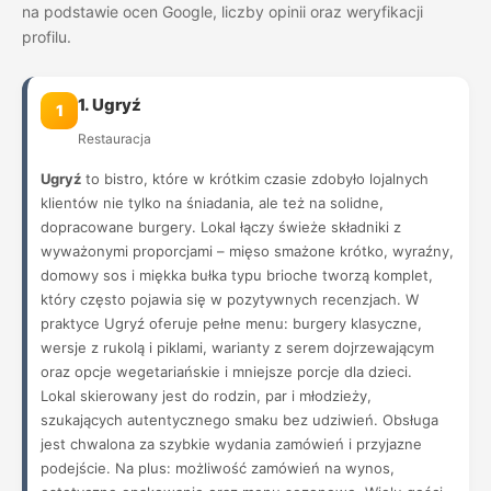
na podstawie ocen Google, liczby opinii oraz weryfikacji
profilu.
1. Ugryź
1
Restauracja
Ugryź
to bistro, które w krótkim czasie zdobyło lojalnych
klientów nie tylko na śniadania, ale też na solidne,
dopracowane burgery. Lokal łączy świeże składniki z
wyważonymi proporcjami – mięso smażone krótko, wyraźny,
domowy sos i miękka bułka typu brioche tworzą komplet,
który często pojawia się w pozytywnych recenzjach. W
praktyce Ugryź oferuje pełne menu: burgery klasyczne,
wersje z rukolą i piklami, warianty z serem dojrzewającym
oraz opcje wegetariańskie i mniejsze porcje dla dzieci.
Lokal skierowany jest do rodzin, par i młodzieży,
szukających autentycznego smaku bez udziwień. Obsługa
jest chwalona za szybkie wydania zamówień i przyjazne
podejście. Na plus: możliwość zamówień na wynos,