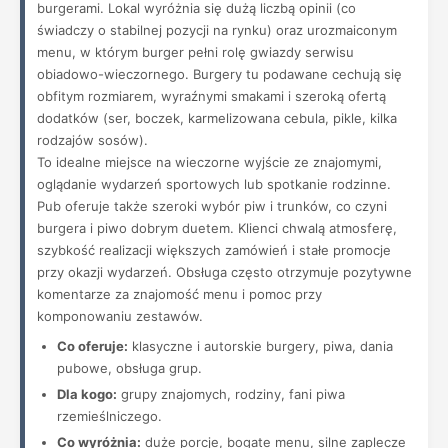
burgerami. Lokal wyróżnia się dużą liczbą opinii (co
świadczy o stabilnej pozycji na rynku) oraz urozmaiconym
menu, w którym burger pełni rolę gwiazdy serwisu
obiadowo-wieczornego. Burgery tu podawane cechują się
obfitym rozmiarem, wyraźnymi smakami i szeroką ofertą
dodatków (ser, boczek, karmelizowana cebula, pikle, kilka
rodzajów sosów).
To idealne miejsce na wieczorne wyjście ze znajomymi,
oglądanie wydarzeń sportowych lub spotkanie rodzinne.
Pub oferuje także szeroki wybór piw i trunków, co czyni
burgera i piwo dobrym duetem. Klienci chwalą atmosferę,
szybkość realizacji większych zamówień i stałe promocje
przy okazji wydarzeń. Obsługa często otrzymuje pozytywne
komentarze za znajomość menu i pomoc przy
komponowaniu zestawów.
Co oferuje:
klasyczne i autorskie burgery, piwa, dania
pubowe, obsługa grup.
Dla kogo:
grupy znajomych, rodziny, fani piwa
rzemieślniczego.
Co wyróżnia:
duże porcje, bogate menu, silne zaplecze