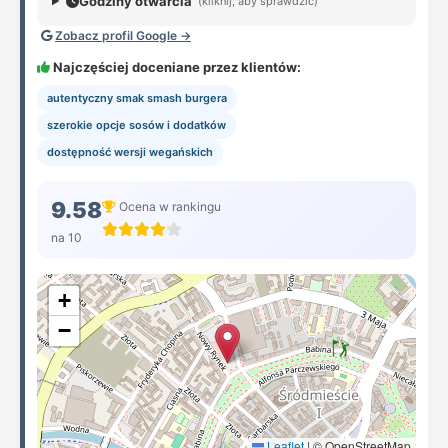
Godziny otwarcia
(kliknij, aby sprawdzić)
Zobacz profil Google →
Najczęściej doceniane przez klientów:
autentyczny smak smash burgera
szerokie opcje sosów i dodatków
dostępność wersji wegańskich
9.58
Ocena w rankingu
na 10
+
−
Leaflet
|
© OpenStreetMap