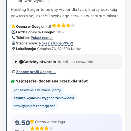
sprawne wydania.
Hashtag Burger to pewny wybór dla tych, którzy oczekują
powtarzalnej jakości i szybkiego serwisu w centrum miasta.
Ocena w Google:
4.6
Liczba opinii w Google:
1022
Telefon:
Pokaż numer
Strona www:
Pokaż stronę WWW
Lokalizacja:
Chopina 7A, 62-800 Kalisz
Godziny otwarcia
(kliknij, aby sprawdzić)
Zobacz profil Google →
Najczęściej doceniane przez klientów:
konsekwencja w jakości porcji
szybkie wydania i wygoda zamówienia
atrakcyjna prezentacja dań
9.50
Ocena w rankingu
na 10