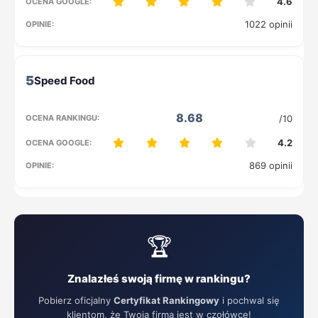
4.6
1022 opinii
5
8.68
/10
4.2
869 opinii
🏆
Znalazłeś swoją firmę w rankingu?
Pobierz oficjalny
Certyfikat Rankingowy
i pochwal się
klientom, że Twoja firma jest w czołówce!