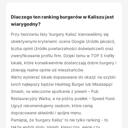
Dlaczego ten ranking burgerów w Kaliszu jest
wiarygodny?
Przy tworzeniu listy 'burgery Kalisz' kierowaliśmy się
obiektywnymi kryteriami: ocena Google (źródło jakości),
liczba opinii (źródło powtarzalności doświadczeń) oraz
zweryfikowanie profilu firm. Dzięki temu w TOP 5 trafiły
lokale, które konsekwentnie dostarczają dobre burgery i
zbierają realne opinie od mieszkańców.
Warto wybierać lokale dopasowane do okazji: na szybki
lunch najlepszy będzie Hashtag Burger lub Mississippi
Smash, na wieczorne spotkanie z piwem – Pub
Restauracyjny Warka, a na późny posiłek – Speed Food.
Ugryź rekomendujemy osobom, które cenią
dopracowane składniki i spójne menu.
Pamiętaj, że 'burgery Kalisz' to nie tylko ranking - to
także wybór stylu: smash, klasyczny, wege czy