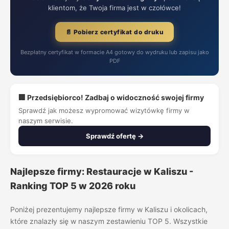
klientom, że Twoja firma jest w czołówce!
📄 Pobierz certyfikat do druku
Bezpłatny certyfikat w formacie A4 gotowy do wydruku lub zapisu jako
PDF
🏢 Przedsiębiorco! Zadbaj o widoczność swojej firmy
Sprawdź jak możesz wypromować wizytówkę firmy w
naszym serwisie.
Sprawdź ofertę →
Najlepsze firmy: Restauracje w Kaliszu -
Ranking TOP 5 w 2026 roku
Poniżej prezentujemy najlepsze firmy w Kaliszu i okolicach,
które znalazły się w naszym zestawieniu TOP 5. Wszystkie