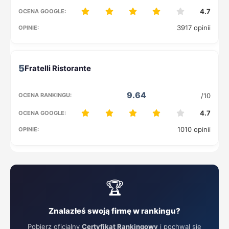
4.7
3917 opinii
5
9.64
/10
4.7
1010 opinii
🏆
Znalazłeś swoją firmę w rankingu?
Pobierz oficjalny
Certyfikat Rankingowy
i pochwal się