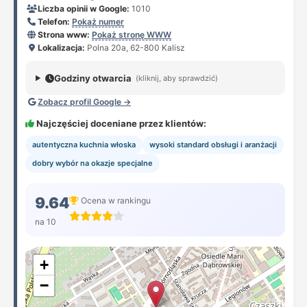
Liczba opinii w Google:
1010
Telefon:
Pokaż numer
Strona www:
Pokaż stronę WWW
Lokalizacja:
Polna 20a, 62-800 Kalisz
Godziny otwarcia
(kliknij, aby sprawdzić)
Zobacz profil Google →
Najczęściej doceniane przez klientów:
autentyczna kuchnia włoska
wysoki standard obsługi i aranżacji
dobry wybór na okazje specjalne
9.64
Ocena w rankingu
na 10
+
−