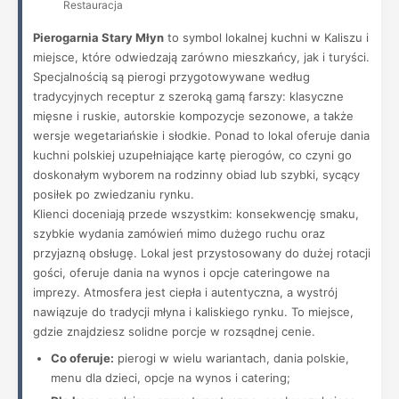
Restauracja
Pierogarnia Stary Młyn
to symbol lokalnej kuchni w Kaliszu i
miejsce, które odwiedzają zarówno mieszkańcy, jak i turyści.
Specjalnością są pierogi przygotowywane według
tradycyjnych receptur z szeroką gamą farszy: klasyczne
mięsne i ruskie, autorskie kompozycje sezonowe, a także
wersje wegetariańskie i słodkie. Ponad to lokal oferuje dania
kuchni polskiej uzupełniające kartę pierogów, co czyni go
doskonałym wyborem na rodzinny obiad lub szybki, sycący
posiłek po zwiedzaniu rynku.
Klienci doceniają przede wszystkim: konsekwencję smaku,
szybkie wydania zamówień mimo dużego ruchu oraz
przyjazną obsługę. Lokal jest przystosowany do dużej rotacji
gości, oferuje dania na wynos i opcje cateringowe na
imprezy. Atmosfera jest ciepła i autentyczna, a wystrój
nawiązuje do tradycji młyna i kaliskiego rynku. To miejsce,
gdzie znajdziesz solidne porcje w rozsądnej cenie.
Co oferuje:
pierogi w wielu wariantach, dania polskie,
menu dla dzieci, opcje na wynos i catering;