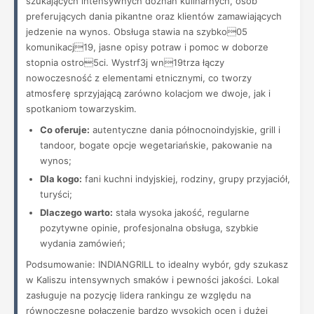
szukających intensywnych doznań kulinarnych, osób
preferujących dania pikantne oraz klientów zamawiających
jedzenie na wynos. Obsługa stawia na szybko05
komunikacj19, jasne opisy potraw i pomoc w doborze
stopnia ostro5ci. Wystrf3j wn19trza łączy
nowoczesność z elementami etnicznymi, co tworzy
atmosferę sprzyjającą zarówno kolacjom we dwoje, jak i
spotkaniom towarzyskim.
Co oferuje:
autentyczne dania północnoindyjskie, grill i
tandoor, bogate opcje wegetariańskie, pakowanie na
wynos;
Dla kogo:
fani kuchni indyjskiej, rodziny, grupy przyjaciół,
turyści;
Dlaczego warto:
stała wysoka jakość, regularne
pozytywne opinie, profesjonalna obsługa, szybkie
wydania zamówień;
Podsumowanie: INDIANGRILL to idealny wybór, gdy szukasz
w Kaliszu intensywnych smaków i pewności jakości. Lokal
zasługuje na pozycję lidera rankingu ze względu na
równoczesne połączenie bardzo wysokich ocen i dużej