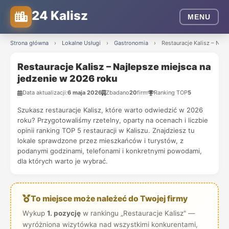
24 Kalisz
MENU
Strona główna
›
Lokalne Usługi
›
Gastronomia
›
Restauracje Kalisz – Naj
Restauracje Kalisz – Najlepsze miejsca na
jedzenie w 2026 roku
Data aktualizacji:
6 maja 2026
Zbadano
20
firm
Ranking TOP
5
Szukasz restauracje Kalisz, które warto odwiedzić w 2026
roku? Przygotowaliśmy rzetelny, oparty na ocenach i liczbie
opinii ranking TOP 5 restauracji w Kaliszu. Znajdziesz tu
lokale sprawdzone przez mieszkańców i turystów, z
podanymi godzinami, telefonami i konkretnymi powodami,
dla których warto je wybrać.
To miejsce może należeć do Twojej firmy
Wykup
1. pozycję
w rankingu „Restauracje Kalisz" —
wyróżniona wizytówka nad wszystkimi konkurentami,