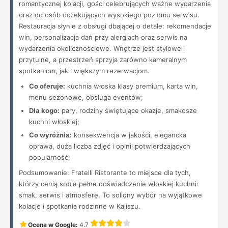
romantycznej kolacji, gości celebrujących ważne wydarzenia
oraz do osób oczekujących wysokiego poziomu serwisu.
Restauracja słynie z obsługi dbającej o detale: rekomendacje
win, personalizacja dań przy alergiach oraz serwis na
wydarzenia okolicznościowe. Wnętrze jest stylowe i
przytulne, a przestrzeń sprzyja zarówno kameralnym
spotkaniom, jak i większym rezerwacjom.
Co oferuje:
kuchnia włoska klasy premium, karta win,
menu sezonowe, obsługa eventów;
Dla kogo:
pary, rodziny świętujące okazje, smakosze
kuchni włoskiej;
Co wyróżnia:
konsekwencja w jakości, elegancka
oprawa, duża liczba zdjęć i opinii potwierdzających
popularność;
Podsumowanie: Fratelli Ristorante to miejsce dla tych,
którzy cenią sobie pełne doświadczenie włoskiej kuchni:
smak, serwis i atmosferę. To solidny wybór na wyjątkowe
kolacje i spotkania rodzinne w Kaliszu.
Ocena w Google:
4.7