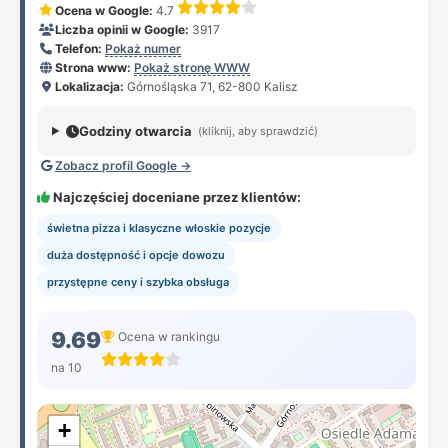
Ocena w Google:
4.7
Liczba opinii w Google:
3917
Telefon:
Pokaż numer
Strona www:
Pokaż stronę WWW
Lokalizacja:
Górnośląska 71, 62-800 Kalisz
Godziny otwarcia
(kliknij, aby sprawdzić)
Zobacz profil Google →
Najczęściej doceniane przez klientów:
świetna pizza i klasyczne włoskie pozycje
duża dostępność i opcje dowozu
przystępne ceny i szybka obsługa
9.69
Ocena w rankingu
na 10
+