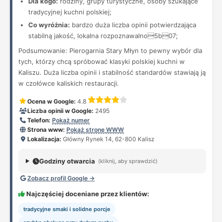
Dla kogo:
rodziny, grupy turystyczne, osoby szukające
tradycyjnej kuchni polskiej;
Co wyróżnia:
bardzo duża liczba opinii potwierdzająca
stabilną jakość, lokalna rozpoznawalno5b07;
Podsumowanie: Pierogarnia Stary Młyn to pewny wybór dla
tych, którzy chcą spróbować klasyki polskiej kuchni w
Kaliszu. Duża liczba opinii i stabilność standardów stawiają ją
w czołówce kaliskich restauracji.
Ocena w Google:
4.8
Liczba opinii w Google:
2495
Telefon:
Pokaż numer
Strona www:
Pokaż stronę WWW
Lokalizacja:
Główny Rynek 14, 62-800 Kalisz
Godziny otwarcia
(kliknij, aby sprawdzić)
Zobacz profil Google →
Najczęściej doceniane przez klientów:
tradycyjne smaki i solidne porcje