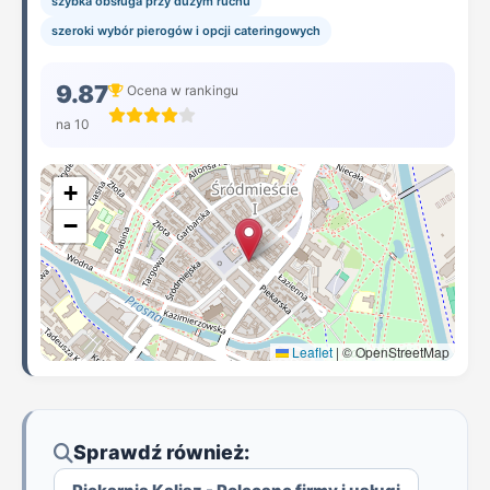
szybka obsługa przy dużym ruchu
szeroki wybór pierogów i opcji cateringowych
9.87
Ocena w rankingu
na 10
+
−
Leaflet
|
© OpenStreetMap
Sprawdź również: