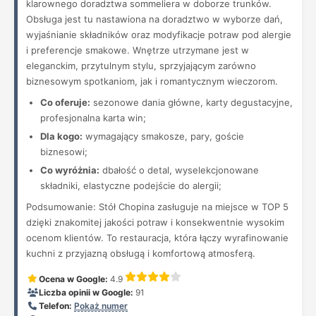
klarownego doradztwa sommeliera w doborze trunków.
Obsługa jest tu nastawiona na doradztwo w wyborze dań,
wyjaśnianie składników oraz modyfikacje potraw pod alergie
i preferencje smakowe. Wnętrze utrzymane jest w
eleganckim, przytulnym stylu, sprzyjającym zarówno
biznesowym spotkaniom, jak i romantycznym wieczorom.
Co oferuje:
sezonowe dania główne, karty degustacyjne,
profesjonalna karta win;
Dla kogo:
wymagający smakosze, pary, goście
biznesowi;
Co wyróżnia:
dbałość o detal, wyselekcjonowane
składniki, elastyczne podejście do alergii;
Podsumowanie: Stół Chopina zasługuje na miejsce w TOP 5
dzięki znakomitej jakości potraw i konsekwentnie wysokim
ocenom klientów. To restauracja, która łączy wyrafinowanie
kuchni z przyjazną obsługą i komfortową atmosferą.
Ocena w Google:
4.9
Liczba opinii w Google:
91
Telefon:
Pokaż numer