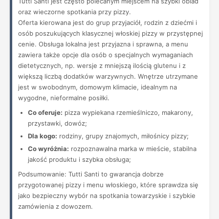
Tutti Santi jest często polecanym miejscem na szybki obiad
oraz wieczorne spotkania przy pizzy.
Oferta kierowana jest do grup przyjaciół, rodzin z dziećmi i
osób poszukujących klasycznej włoskiej pizzy w przystępnej
cenie. Obsługa lokalna jest przyjazna i sprawna, a menu
zawiera także opcje dla osób o specjalnych wymaganiach
dietetycznych, np. wersje z mniejszą ilością glutenu i z
większą liczbą dodatków warzywnych. Wnętrze utrzymane
jest w swobodnym, domowym klimacie, idealnym na
wygodne, nieformalne posiłki.
Co oferuje:
pizza wypiekana rzemieślniczo, makarony,
przystawki, dowóz;
Dla kogo:
rodziny, grupy znajomych, miłośnicy pizzy;
Co wyróżnia:
rozpoznawalna marka w mieście, stabilna
jakość produktu i szybka obsługa;
Podsumowanie: Tutti Santi to gwarancja dobrze
przygotowanej pizzy i menu włoskiego, które sprawdza się
jako bezpieczny wybór na spotkania towarzyskie i szybkie
zamówienia z dowozem.