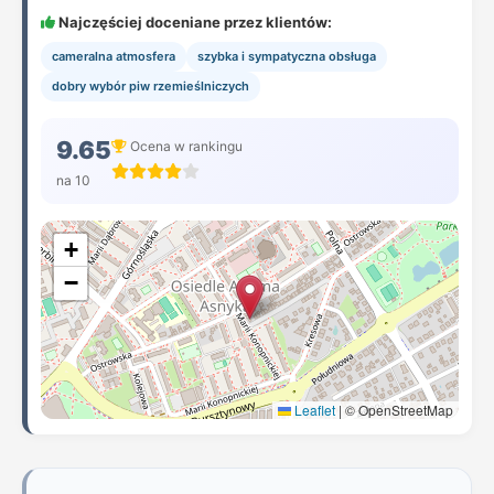
Najczęściej doceniane przez klientów:
cameralna atmosfera
szybka i sympatyczna obsługa
dobry wybór piw rzemieślniczych
9.65
Ocena w rankingu
na 10
+
−
Leaflet
|
© OpenStreetMap