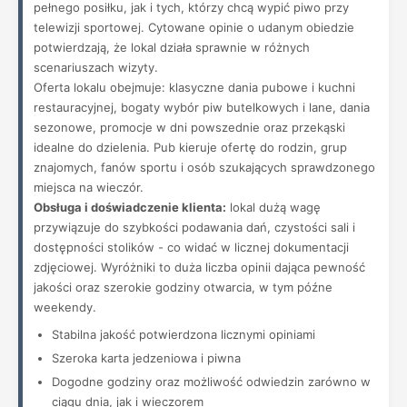
pełnego posiłku, jak i tych, którzy chcą wypić piwo przy
telewizji sportowej. Cytowane opinie o udanym obiedzie
potwierdzają, że lokal działa sprawnie w różnych
scenariuszach wizyty.
Oferta lokalu obejmuje: klasyczne dania pubowe i kuchni
restauracyjnej, bogaty wybór piw butelkowych i lane, dania
sezonowe, promocje w dni powszednie oraz przekąski
idealne do dzielenia. Pub kieruje ofertę do rodzin, grup
znajomych, fanów sportu i osób szukających sprawdzonego
miejsca na wieczór.
Obsługa i doświadczenie klienta:
lokal dużą wagę
przywiązuje do szybkości podawania dań, czystości sali i
dostępności stolików - co widać w licznej dokumentacji
zdjęciowej. Wyróżniki to duża liczba opinii dająca pewność
jakości oraz szerokie godziny otwarcia, w tym późne
weekendy.
Stabilna jakość potwierdzona licznymi opiniami
Szeroka karta jedzeniowa i piwna
Dogodne godziny oraz możliwość odwiedzin zarówno w
ciągu dnia, jak i wieczorem