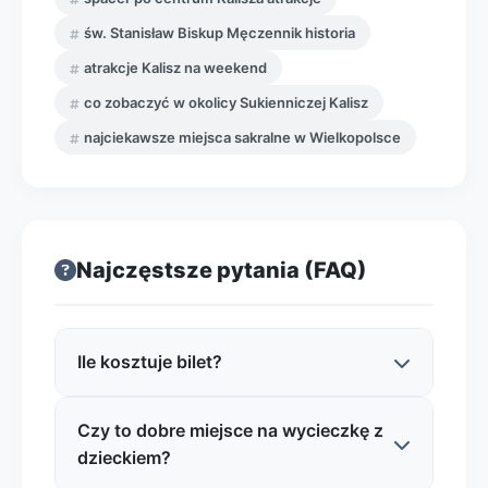
św. Stanisław Biskup Męczennik historia
atrakcje Kalisz na weekend
co zobaczyć w okolicy Sukienniczej Kalisz
najciekawsze miejsca sakralne w Wielkopolsce
Najczęstsze pytania (FAQ)
Ile kosztuje bilet?
Czy to dobre miejsce na wycieczkę z
Najczęściej wstęp do kościołów
dzieckiem?
parafialnych w Polsce jest bezpłatny i nie
wymaga zakupu biletu. W praktyce możesz