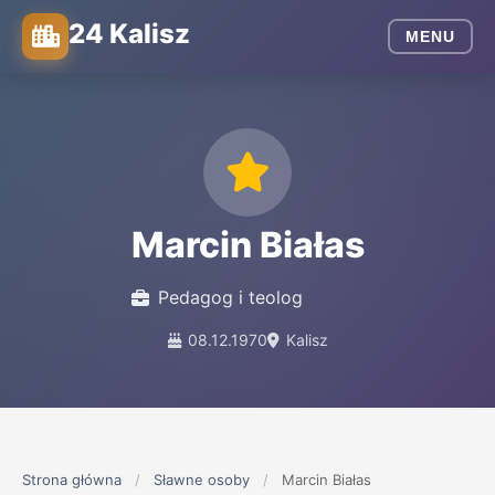
24 Kalisz
MENU
Marcin Białas
Pedagog i teolog
08.12.1970
Kalisz
Strona główna
/
Sławne osoby
/
Marcin Białas