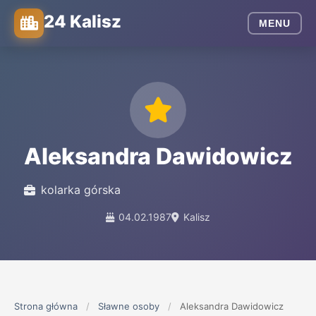
24 Kalisz
MENU
Aleksandra Dawidowicz
kolarka górska
04.02.1987
Kalisz
Strona główna
/
Sławne osoby
/
Aleksandra Dawidowicz