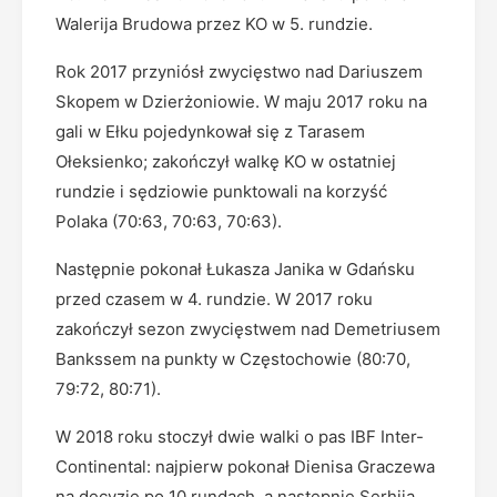
Walerija Brudowa przez KO w 5. rundzie.
Rok 2017 przyniósł zwycięstwo nad Dariuszem
Skopem w Dzierżoniowie. W maju 2017 roku na
gali w Ełku pojedynkował się z Tarasem
Ołeksienko; zakończył walkę KO w ostatniej
rundzie i sędziowie punktowali na korzyść
Polaka (70:63, 70:63, 70:63).
Następnie pokonał Łukasza Janika w Gdańsku
przed czasem w 4. rundzie. W 2017 roku
zakończył sezon zwycięstwem nad Demetriusem
Bankssem na punkty w Częstochowie (80:70,
79:72, 80:71).
W 2018 roku stoczył dwie walki o pas IBF Inter-
Continental: najpierw pokonał Dienisa Graczewa
na decyzję po 10 rundach, a następnie Serhija