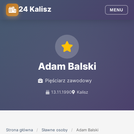
24 Kalisz
MENU
Adam Balski
Pięściarz zawodowy
13.11.1990
Kalisz
Strona główna
/
Sławne osoby
/
Adam Balski