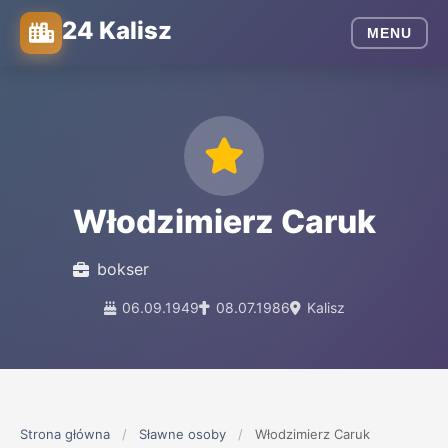
24 Kalisz
MENU
Włodzimierz Caruk
bokser
06.09.1949
08.07.1986
Kalisz
Strona główna
/
Sławne osoby
/
Włodzimierz Caruk