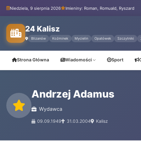
Niedziela, 9 sierpnia 2026
Imieniny: Roman, Romuald, Ryszard
24 Kalisz
Blizanów
Koźminek
Mycielin
Opatówek
Szczytniki
Strona Główna
Wiadomości
Sport
Andrzej Adamus
Wydawca
09.09.1949
31.03.2004
Kalisz