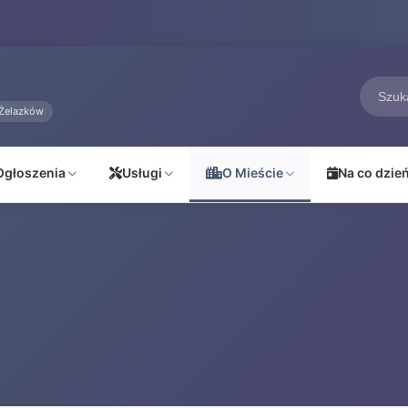
Żelazków
Ogłoszenia
Usługi
O Mieście
Na co dzie