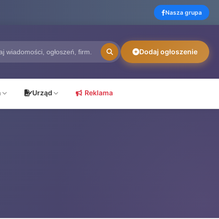
Nasza grupa
Dodaj ogłoszenie
ń
Urząd
Reklama