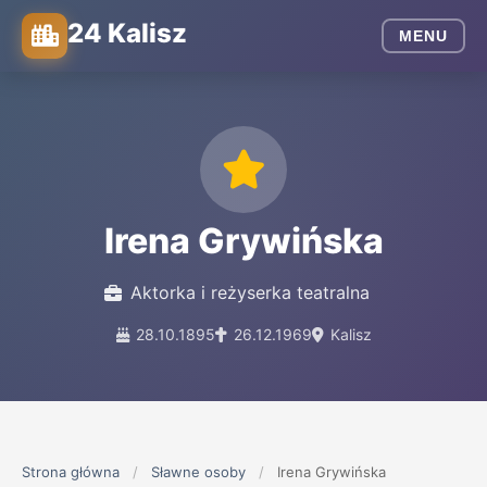
24 Kalisz
MENU
Irena Grywińska
Aktorka i reżyserka teatralna
28.10.1895
26.12.1969
Kalisz
Strona główna
/
Sławne osoby
/
Irena Grywińska