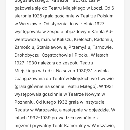
Bogusławskiego. Na sezon 1925/26 zaan­
gażowała się do Teatru Miejskiego w Łodzi. Od 6
sierpnia 1926 grała gościnnie w Teatrze Polskim
w Warszawie. Od stycznia do września 1927
występowała w zespole objazdowym Karola Ad­
wentowicza, m.in. w Kaliszu, Kielcach, Radomiu,
Zamościu, Stanisławowie, Przemyślu, Tarnowie,
Drohobyczu, Częstochowie i Płocku. W latach
1927–1930 należała do zespołu Teatru
Miejskiego w Łodzi. Na sezon 1930/31 została
zaangażowana do Teatrów Miejskich we Lwowie
(grała głównie na scenie Teatru Ma­łego). W 1931
występowała gościnnie w Teatrze Nowym w
Poznaniu. Od lutego 1932 grała w Instytucie
Reduty w Warszawie, a następnie w objeździe. W
latach 1932–1939 prowadziła (wspólnie z
mężem) prywatny Teatr Kameralny w Warszawie,