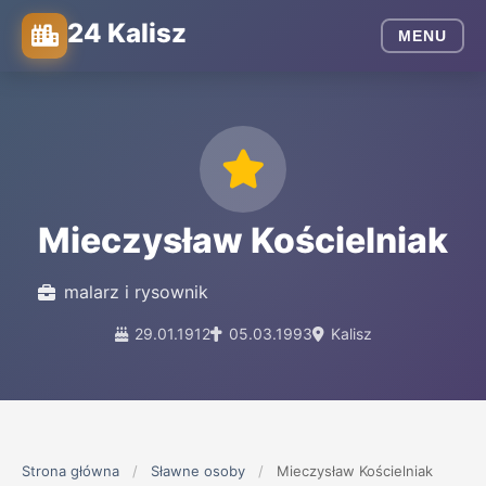
24 Kalisz
MENU
Mieczysław Kościelniak
malarz i rysownik
29.01.1912
05.03.1993
Kalisz
Strona główna
/
Sławne osoby
/
Mieczysław Kościelniak