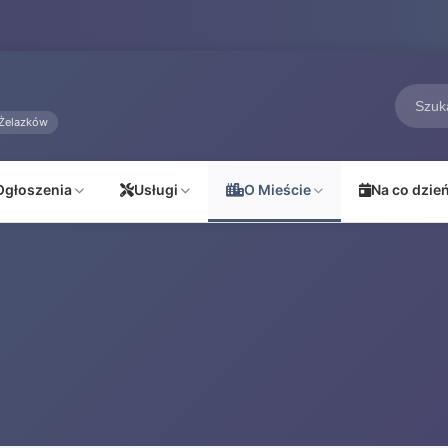
Żelazków
Ogłoszenia
Usługi
O Mieście
Na co dzie