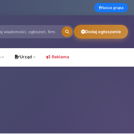
Nasza grupa
Dodaj ogłoszenie
ń
Urząd
Reklama