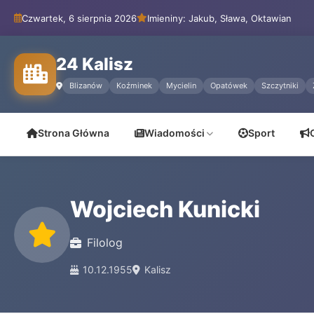
Czwartek, 6 sierpnia 2026
Imieniny: Jakub, Sława, Oktawian
24 Kalisz
Blizanów
Koźminek
Mycielin
Opatówek
Szczytniki
Strona Główna
Wiadomości
Sport
Wojciech Kunicki
Filolog
10.12.1955
Kalisz