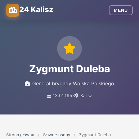
24 Kalisz
MENU
Zygmunt Duleba
Generał brygady Wojska Polskiego
13.01.1953
Kalisz
Strona główna
/
Sławne osoby
/
Zygmunt Duleba