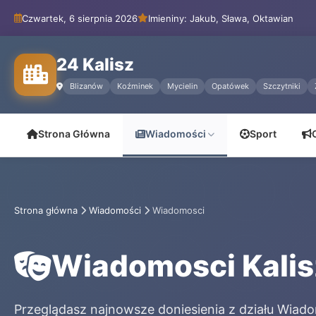
Czwartek, 6 sierpnia 2026
Imieniny: Jakub, Sława, Oktawian
24 Kalisz
Blizanów
Koźminek
Mycielin
Opatówek
Szczytniki
Strona Główna
Wiadomości
Sport
Strona główna
Wiadomości
Wiadomosci
Wiadomosci Kalis
Przeglądasz najnowsze doniesienia z działu Wiad