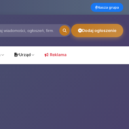
Nasza grupa
Dodaj ogłoszenie
ń
Urząd
Reklama