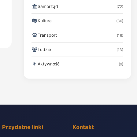
Samorząd
(72)
Kultura
(36)
Transport
(16)
Ludzie
(13)
Aktywność
(9)
Przydatne linki
Kontakt