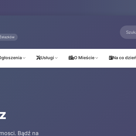
Żelazków
Ogłoszenia
Usługi
O Mieście
Na co dzie
z
omosci. Bądź na