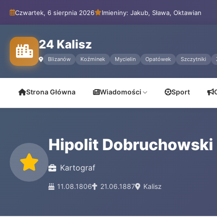
Czwartek, 6 sierpnia 2026
Imieniny: Jakub, Sława, Oktawian
24 Kalisz
Blizanów
Koźminek
Mycielin
Opatówek
Szczytniki
Strona Główna
Wiadomości
Sport
Hipolit Dobruchowski
Kartograf
11.08.1806
21.06.1887
Kalisz