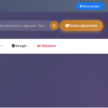
Nasza grupa
Dodaj ogłoszenie
ń
Urząd
Reklama