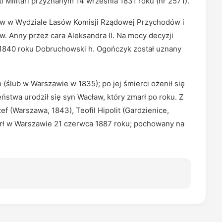
 Militari przyznanym 14 września 1831 roku (nr 2571).
ów w Wydziale Lasów Komisji Rządowej Przychodów i
. Anny przez cara Aleksandra II. Na mocy decyzji
) 1840 roku Dobruchowski h. Ogończyk został uznany
 (ślub w Warszawie w 1835); po jej śmierci ożenił się
stwa urodził się syn Wacław, który zmarł po roku. Z
ef (Warszawa, 1843), Teofil Hipolit (Gardzienice,
rł w Warszawie 21 czerwca 1887 roku; pochowany na