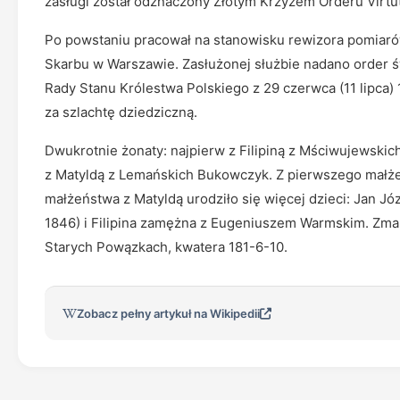
zasługi został odznaczony Złotym Krzyżem Orderu Virtuti
Po powstaniu pracował na stanowisku rewizora pomiar
Skarbu w Warszawie. Zasłużonej służbie nadano order św
Rady Stanu Królestwa Polskiego z 29 czerwca (11 lipca
za szlachtę dziedziczną.
Dwukrotnie żonaty: najpierw z Filipiną z Mściwujewskich
z Matyldą z Lemańskich Bukowczyk. Z pierwszego małżeń
małżeństwa z Matyldą urodziło się więcej dzieci: Jan Józ
1846) i Filipina zamężna z Eugeniuszem Warmskim. Zma
Starych Powązkach, kwatera 181-6-10.
Zobacz pełny artykuł na Wikipedii