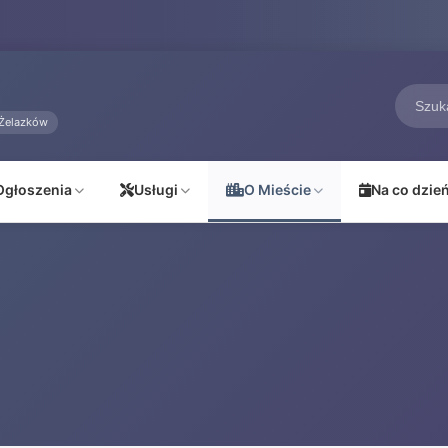
Żelazków
Ogłoszenia
Usługi
O Mieście
Na co dzie