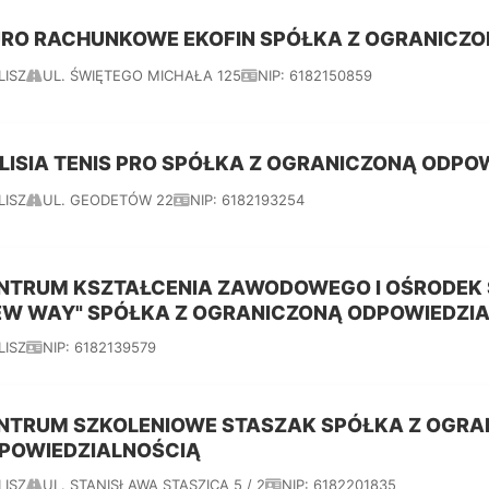
URO RACHUNKOWE EKOFIN SPÓŁKA Z OGRANICZ
LISZ
UL. ŚWIĘTEGO MICHAŁA 125
NIP: 6182150859
LISIA TENIS PRO SPÓŁKA Z OGRANICZONĄ ODPO
LISZ
UL. GEODETÓW 22
NIP: 6182193254
NTRUM KSZTAŁCENIA ZAWODOWEGO I OŚRODEK
EW WAY" SPÓŁKA Z OGRANICZONĄ ODPOWIEDZI
LISZ
NIP: 6182139579
NTRUM SZKOLENIOWE STASZAK SPÓŁKA Z OGRA
POWIEDZIALNOŚCIĄ
LISZ
UL. STANISŁAWA STASZICA 5 / 2
NIP: 6182201835