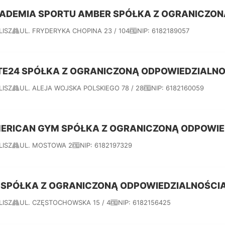
ADEMIA SPORTU AMBER SPÓŁKA Z OGRANICZON
LISZ
UL. FRYDERYKA CHOPINA 23 / 104
NIP: 6182189057
TE24 SPÓŁKA Z OGRANICZONĄ ODPOWIEDZIALN
LISZ
UL. ALEJA WOJSKA POLSKIEGO 78 / 28
NIP: 6182160059
ERICAN GYM SPÓŁKA Z OGRANICZONĄ ODPOWIE
LISZ
UL. MOSTOWA 2
NIP: 6182197329
 SPÓŁKA Z OGRANICZONĄ ODPOWIEDZIALNOŚCI
LISZ
UL. CZĘSTOCHOWSKA 15 / 4
NIP: 6182156425