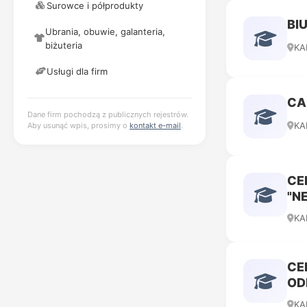
Surowce i półprodukty
BI
Ubrania, obuwie, galanteria,
biżuteria
KA
Usługi dla firm
CA
Dane firm pochodzą z publicznych rejestrów.
KA
Aby usunąć wpis, prosimy o
kontakt e-mail
.
CE
"N
KA
CE
OD
KA