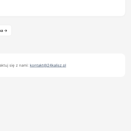
na →
ktuj się z nami:
kontakt@24kalisz.pl