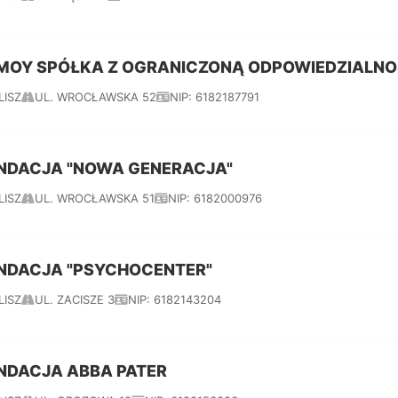
MOY SPÓŁKA Z OGRANICZONĄ ODPOWIEDZIALNO
LISZ
UL. WROCŁAWSKA 52
NIP: 6182187791
NDACJA "NOWA GENERACJA"
LISZ
UL. WROCŁAWSKA 51
NIP: 6182000976
NDACJA "PSYCHOCENTER"
LISZ
UL. ZACISZE 3
NIP: 6182143204
NDACJA ABBA PATER