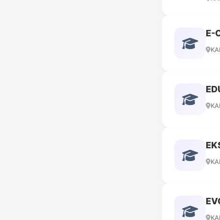
E-
KA
ED
KA
EK
KA
EV
KA