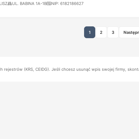
LISZ
UL. BABINA 1A-1B
NIP: 6182186627
1
2
3
Następ
 rejestrów (KRS, CEIDG). Jeśli chcesz usunąć wpis swojej firmy, skonta