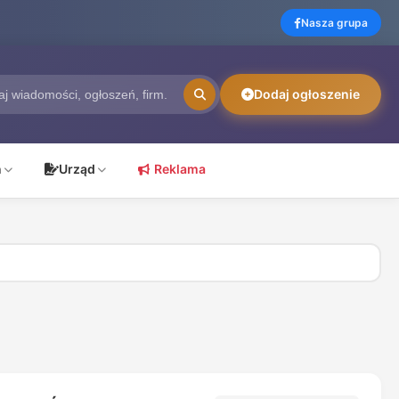
Nasza grupa
Dodaj ogłoszenie
ń
Urząd
Reklama