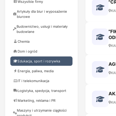
"C
Wszystkie firmy
KA
Artykuły dla biur i wyposażenie
biurowe
Budownictwo, usługi i materiały
"F
budowlane
OD
Chemia
KA
Dom i ogród
Edukacja, sport i rozrywka
AG
Energia, paliwa, media
KA
IT i telekomunikacja
Logistyka, spedycja, transport
AK
Marketing, reklama i PR
KA
Maszyny i utrzymanie ciągłości
produkcji