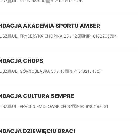
LISZ
UL. OBOZOWA 18
NIP: 6182153326
NDACJA AKADEMIA SPORTU AMBER
LISZ
UL. FRYDERYKA CHOPINA 23 / 123
NIP: 6182206784
NDACJA CHOPS
LISZ
UL. GÓRNOŚLĄSKA 57 / 40
NIP: 6182154567
NDACJA CULTURA SEMPRE
LISZ
UL. BRACI NIEMOJOWSKICH 37
NIP: 6182197631
NDACJA DZIEWIĘCIU BRACI