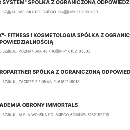
R SYSTEM" SPÓŁKA Z OGRANICZONĄ ODPOWIEDZ
LISZ
AL. WOJSKA POLSKIEGO 124
NIP: 6181981630
IK"- FITNESS I KOSMETOLOGIA SPÓŁKA Z OGRANI
POWIEDZIALNOŚCIĄ
LISZ
UL. POZNAŃSKA 46 / 16
NIP: 6182183333
ROPARTNER SPÓŁKA Z OGRANICZONĄ ODPOWIED
LISZ
UL. ZACISZE 2 / 16
NIP: 6182146013
ADEMIA OBRONY IMMORTALS
LISZ
UL. ALEJA WOJSKA POLSKIEGO 67
NIP: 6182182799