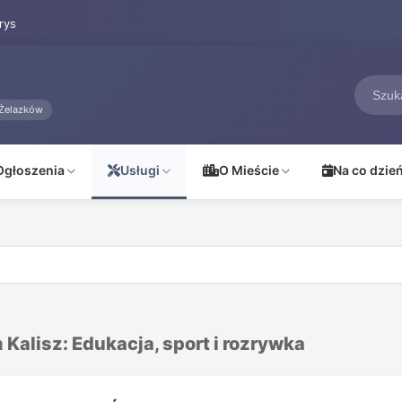
rys
Żelazków
Ogłoszenia
Usługi
O Mieście
Na co dzie
 Kalisz: Edukacja, sport i rozrywka