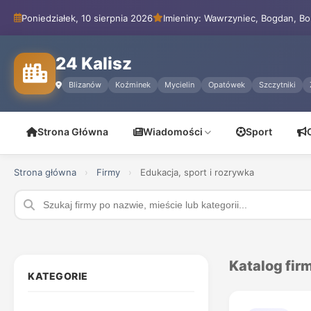
Poniedziałek, 10 sierpnia 2026
Imieniny: Wawrzyniec, Bogdan, Bo
24 Kalisz
Blizanów
Koźminek
Mycielin
Opatówek
Szczytniki
Strona Główna
Wiadomości
Sport
Strona główna
›
Firmy
›
Edukacja, sport i rozrywka
Katalog firm
KATEGORIE