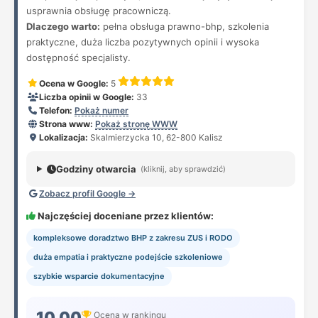
usprawnia obsługę pracowniczą.
Dlaczego warto:
pełna obsługa prawno-bhp, szkolenia
praktyczne, duża liczba pozytywnych opinii i wysoka
dostępność specjalisty.
Ocena w Google:
5
Liczba opinii w Google:
33
Telefon:
Pokaż numer
Strona www:
Pokaż stronę WWW
Lokalizacja:
Skalmierzycka 10, 62-800 Kalisz
Godziny otwarcia
(kliknij, aby sprawdzić)
Zobacz profil Google →
Najczęściej doceniane przez klientów:
kompleksowe doradztwo BHP z zakresu ZUS i RODO
duża empatia i praktyczne podejście szkoleniowe
szybkie wsparcie dokumentacyjne
10.00
Ocena w rankingu