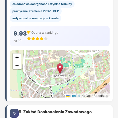
całodobowa dostępność i szybkie terminy
praktyczne szkolenia PPOŻ i BHP
indywidualne realizacje u klienta
9.93
Ocena w rankingu
na 10
+
−
Leaflet
|
© OpenStreetMap
5. Zakład Doskonalenia Zawodowego
5