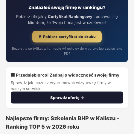
Znalazłeś swoją firmę w rankingu?
Pobierz oficjalny
Certyfikat Rankingowy
i pochwal się
klientom, że Twoja firma jest w czołówce!
📄 Pobierz certyfikat do druku
Bezpłatny certyfikat w formacie A4 gotowy do wydruku lub zapisu jako
PDF
🏢 Przedsiębiorco! Zadbaj o widoczność swojej firmy
Sprawdź jak możesz wypromować wizytówkę firmy w
naszym serwisie.
Sprawdź ofertę →
Najlepsze firmy: Szkolenia BHP w Kaliszu -
Ranking TOP 5 w 2026 roku