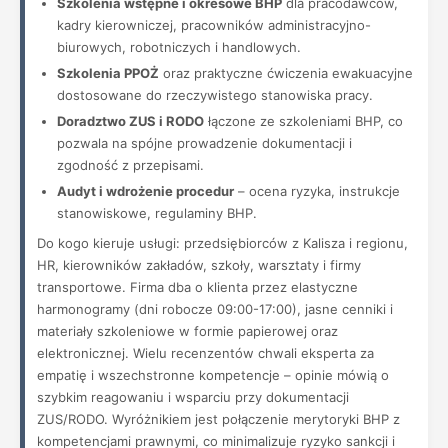
Szkolenia wstępne i okresowe BHP
dla pracodawców,
kadry kierowniczej, pracowników administracyjno-
biurowych, robotniczych i handlowych.
Szkolenia PPOŻ
oraz praktyczne ćwiczenia ewakuacyjne
dostosowane do rzeczywistego stanowiska pracy.
Doradztwo ZUS i RODO
łączone ze szkoleniami BHP, co
pozwala na spójne prowadzenie dokumentacji i
zgodność z przepisami.
Audyt i wdrożenie procedur
– ocena ryzyka, instrukcje
stanowiskowe, regulaminy BHP.
Do kogo kieruje usługi: przedsiębiorców z Kalisza i regionu,
HR, kierowników zakładów, szkoły, warsztaty i firmy
transportowe. Firma dba o klienta przez elastyczne
harmonogramy (dni robocze 09:00-17:00), jasne cenniki i
materiały szkoleniowe w formie papierowej oraz
elektronicznej. Wielu recenzentów chwali eksperta za
empatię i wszechstronne kompetencje – opinie mówią o
szybkim reagowaniu i wsparciu przy dokumentacji
ZUS/RODO. Wyróżnikiem jest połączenie merytoryki BHP z
kompetencjami prawnymi, co minimalizuje ryzyko sankcji i