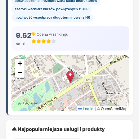
doświadczenie i rozbudowana kadra instruktorów
szeroki wachlarz kursów powiązanych z BHP
możliwość współpracy długoterminowej z HR
9.52
Ocena w rankingu
na 10
+
−
Leaflet
|
© OpenStreetMap
Najpopularniejsze usługi i produkty