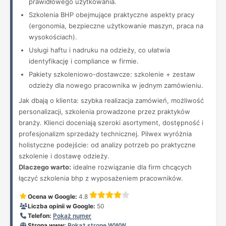
prawidłowego użytkowania.
Szkolenia BHP obejmujące praktyczne aspekty pracy
(ergonomia, bezpieczne użytkowanie maszyn, praca na
wysokościach).
Usługi haftu i nadruku na odzieży, co ułatwia
identyfikację i compliance w firmie.
Pakiety szkoleniowo-dostawcze: szkolenie + zestaw
odzieży dla nowego pracownika w jednym zamówieniu.
Jak dbają o klienta: szybka realizacja zamówień, możliwość
personalizacji, szkolenia prowadzone przez praktyków
branży. Klienci doceniają szeroki asortyment, dostępność i
profesjonalizm sprzedaży technicznej. Pilwex wyróżnia
holistyczne podejście: od analizy potrzeb po praktyczne
szkolenie i dostawę odzieży.
Dlaczego warto:
idealne rozwiązanie dla firm chcących
łączyć szkolenia bhp z wyposażeniem pracowników.
Ocena w Google:
4.8
Liczba opinii w Google:
50
Telefon:
Pokaż numer
Strona www:
Pokaż stronę WWW