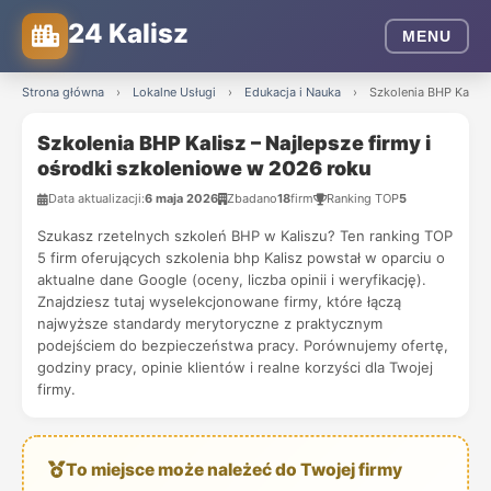
24 Kalisz
MENU
Strona główna
›
Lokalne Usługi
›
Edukacja i Nauka
›
Szkolenia BHP Kalisz
Szkolenia BHP Kalisz – Najlepsze firmy i
ośrodki szkoleniowe w 2026 roku
Data aktualizacji:
6 maja 2026
Zbadano
18
firm
Ranking TOP
5
Szukasz rzetelnych szkoleń BHP w Kaliszu? Ten ranking TOP
5 firm oferujących szkolenia bhp Kalisz powstał w oparciu o
aktualne dane Google (oceny, liczba opinii i weryfikację).
Znajdziesz tutaj wyselekcjonowane firmy, które łączą
najwyższe standardy merytoryczne z praktycznym
podejściem do bezpieczeństwa pracy. Porównujemy ofertę,
godziny pracy, opinie klientów i realne korzyści dla Twojej
firmy.
To miejsce może należeć do Twojej firmy