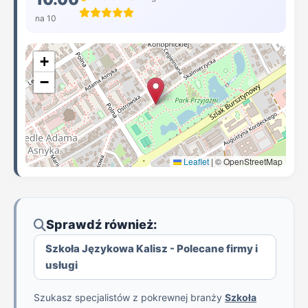
na 10
+
−
Leaflet
|
© OpenStreetMap
Sprawdź również:
Szkoła Językowa Kalisz - Polecane firmy i
usługi
Szukasz specjalistów z pokrewnej branży
Szkoła