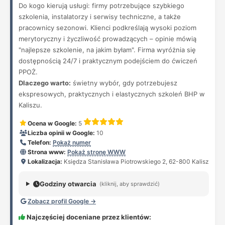
Do kogo kierują usługi: firmy potrzebujące szybkiego
szkolenia, instalatorzy i serwisy techniczne, a także
pracownicy sezonowi. Klienci podkreślają wysoki poziom
merytoryczny i życzliwość prowadzących – opinie mówią
"najlepsze szkolenie, na jakim byłam". Firma wyróżnia się
dostępnością 24/7 i praktycznym podejściem do ćwiczeń
PPOŻ.
Dlaczego warto:
świetny wybór, gdy potrzebujesz
ekspresowych, praktycznych i elastycznych szkoleń BHP w
Kaliszu.
Ocena w Google:
5
Liczba opinii w Google:
10
Telefon:
Pokaż numer
Strona www:
Pokaż stronę WWW
Lokalizacja:
Księdza Stanisława Piotrowskiego 2, 62-800 Kalisz
Godziny otwarcia
(kliknij, aby sprawdzić)
Zobacz profil Google →
Najczęściej doceniane przez klientów: