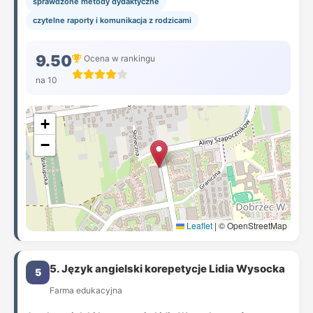
sprawdzone metody dydaktyczne
czytelne raporty i komunikacja z rodzicami
9.50
Ocena w rankingu
na 10
+
−
Leaflet
|
© OpenStreetMap
5. Język angielski korepetycje Lidia Wysocka
5
Farma edukacyjna