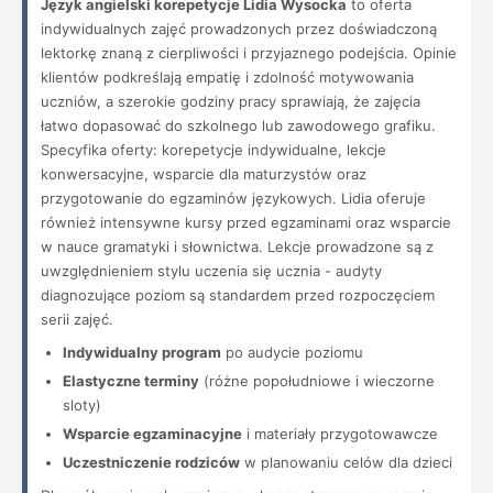
Język angielski korepetycje Lidia Wysocka
to oferta
indywidualnych zajęć prowadzonych przez doświadczoną
lektorkę znaną z cierpliwości i przyjaznego podejścia. Opinie
klientów podkreślają empatię i zdolność motywowania
uczniów, a szerokie godziny pracy sprawiają, że zajęcia
łatwo dopasować do szkolnego lub zawodowego grafiku.
Specyfika oferty: korepetycje indywidualne, lekcje
konwersacyjne, wsparcie dla maturzystów oraz
przygotowanie do egzaminów językowych. Lidia oferuje
również intensywne kursy przed egzaminami oraz wsparcie
w nauce gramatyki i słownictwa. Lekcje prowadzone są z
uwzględnieniem stylu uczenia się ucznia - audyty
diagnozujące poziom są standardem przed rozpoczęciem
serii zajęć.
Indywidualny program
po audycie poziomu
Elastyczne terminy
(różne popołudniowe i wieczorne
sloty)
Wsparcie egzaminacyjne
i materiały przygotowawcze
Uczestniczenie rodziców
w planowaniu celów dla dzieci