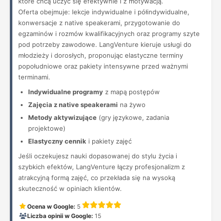
które chcą uczyć się efektywnie i z motywacją.
Oferta obejmuje: lekcje indywidualne i półindywidualne,
konwersacje z native speakerami, przygotowanie do
egzaminów i rozmów kwalifikacyjnych oraz programy szyte
pod potrzeby zawodowe. LangVenture kieruje usługi do
młodzieży i dorosłych, proponując elastyczne terminy
popołudniowe oraz pakiety intensywne przed ważnymi
terminami.
Indywidualne programy
z mapą postępów
Zajęcia z native speakerami
na żywo
Metody aktywizujące
(gry językowe, zadania
projektowe)
Elastyczny cennik
i pakiety zajęć
Jeśli oczekujesz nauki dopasowanej do stylu życia i
szybkich efektów, LangVenture łączy profesjonalizm z
atrakcyjną formą zajęć, co przekłada się na wysoką
skuteczność w opiniach klientów.
Ocena w Google:
5
Liczba opinii w Google:
15