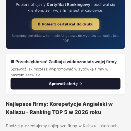
Pobierz oficjalny
Certyfikat Rankingowy
i pochwal się
klientom, że Twoja firma jest w czołówce!
📄 Pobierz certyfikat do druku
Bezpłatny certyfikat w formacie A4 gotowy do wydruku lub zapisu jako
PDF
🏢 Przedsiębiorco! Zadbaj o widoczność swojej firmy
Sprawdź jak możesz wypromować wizytówkę firmy w
naszym serwisie.
Sprawdź ofertę →
Najlepsze firmy: Korepetycje Angielski w
Kaliszu - Ranking TOP 5 w 2026 roku
Poniżej prezentujemy najlepsze firmy w Kaliszu i okolicach,