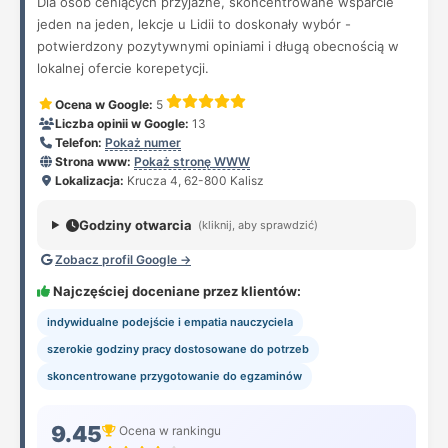
Dla osób ceniących przyjazne, skoncentrowane wsparcie
jeden na jeden, lekcje u Lidii to doskonały wybór -
potwierdzony pozytywnymi opiniami i długą obecnością w
lokalnej ofercie korepetycji.
Ocena w Google:
5
Liczba opinii w Google:
13
Telefon:
Pokaż numer
Strona www:
Pokaż stronę WWW
Lokalizacja:
Krucza 4, 62-800 Kalisz
Godziny otwarcia
(kliknij, aby sprawdzić)
Zobacz profil Google →
Najczęściej doceniane przez klientów:
indywidualne podejście i empatia nauczyciela
szerokie godziny pracy dostosowane do potrzeb
skoncentrowane przygotowanie do egzaminów
9.45
Ocena w rankingu