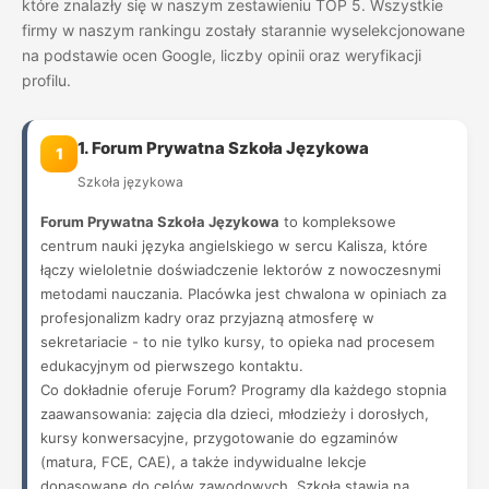
które znalazły się w naszym zestawieniu TOP 5. Wszystkie
firmy w naszym rankingu zostały starannie wyselekcjonowane
na podstawie ocen Google, liczby opinii oraz weryfikacji
profilu.
1. Forum Prywatna Szkoła Językowa
1
Szkoła językowa
Forum Prywatna Szkoła Językowa
to kompleksowe
centrum nauki języka angielskiego w sercu Kalisza, które
łączy wieloletnie doświadczenie lektorów z nowoczesnymi
metodami nauczania. Placówka jest chwalona w opiniach za
profesjonalizm kadry oraz przyjazną atmosferę w
sekretariacie - to nie tylko kursy, to opieka nad procesem
edukacyjnym od pierwszego kontaktu.
Co dokładnie oferuje Forum? Programy dla każdego stopnia
zaawansowania: zajęcia dla dzieci, młodzieży i dorosłych,
kursy konwersacyjne, przygotowanie do egzaminów
(matura, FCE, CAE), a także indywidualne lekcje
dopasowane do celów zawodowych. Szkoła stawia na