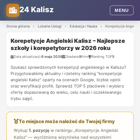
24 Kalisz
MENU
Strona główna
›
Lokalne Usługi
›
Edukacja i Nauka
›
Korepetycje Angielsk
Korepetycje Angielski Kalisz – Najlepsze
szkoły i korepetytorzy w 2026 roku
Data aktualizacji:
6 maja 2026
Zbadano
9
firm
Ranking TOP
5
Szukasz sprawdzonych korepetycji angielskiego w Kaliszu?
Przygotowaliśmy aktualny i rzetelny ranking "korepetycje
angielski Kalisz" oparty na ocenach Google, liczbie opinii
oraz weryfikacji profili. Sprawdź TOP 5 placówek i wybierz
ofertę dopasowaną do wieku, celu nauki i oczekiwanego
trybu zajęć.
To miejsce może należeć do Twojej firmy
Wykup
1. pozycję
w rankingu „Korepetycje Angielski
Kalisz" — wyróżniona wizytówka nad wszystkimi