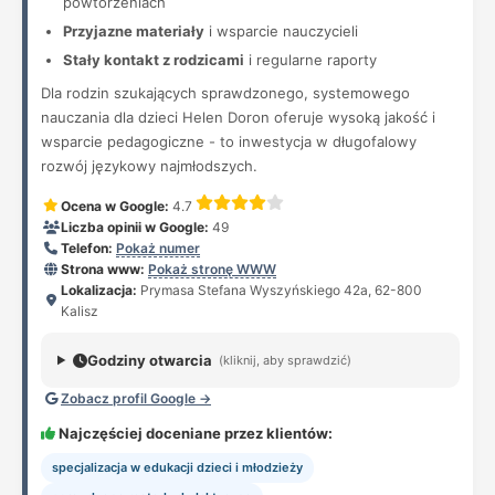
powtórzeniach
Przyjazne materiały
i wsparcie nauczycieli
Stały kontakt z rodzicami
i regularne raporty
Dla rodzin szukających sprawdzonego, systemowego
nauczania dla dzieci Helen Doron oferuje wysoką jakość i
wsparcie pedagogiczne - to inwestycja w długofalowy
rozwój językowy najmłodszych.
Ocena w Google:
4.7
Liczba opinii w Google:
49
Telefon:
Pokaż numer
Strona www:
Pokaż stronę WWW
Lokalizacja:
Prymasa Stefana Wyszyńskiego 42a, 62-800
Kalisz
Godziny otwarcia
(kliknij, aby sprawdzić)
Zobacz profil Google →
Najczęściej doceniane przez klientów:
specjalizacja w edukacji dzieci i młodzieży