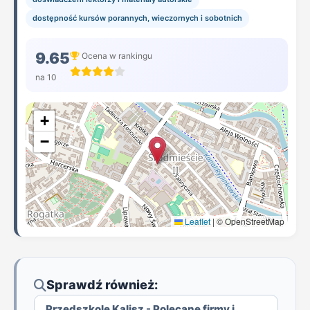
dostępność kursów porannych, wieczornych i sobotnich
9.65
Ocena w rankingu
na 10
+
−
Leaflet
|
© OpenStreetMap
Sprawdź również:
Przedszkole Kalisz - Polecane firmy i