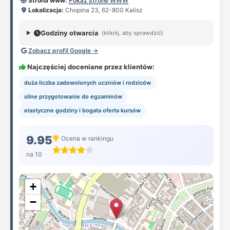
Strona www:
Pokaż stronę WWW
Lokalizacja:
Chopina 23, 62-800 Kalisz
Godziny otwarcia
(kliknij, aby sprawdzić)
Zobacz profil Google →
Najczęściej doceniane przez klientów:
duża liczba zadowolonych uczniów i rodziców
silne przygotowanie do egzaminów
elastyczne godziny i bogata oferta kursów
9.95
Ocena w rankingu
na 10
+
−