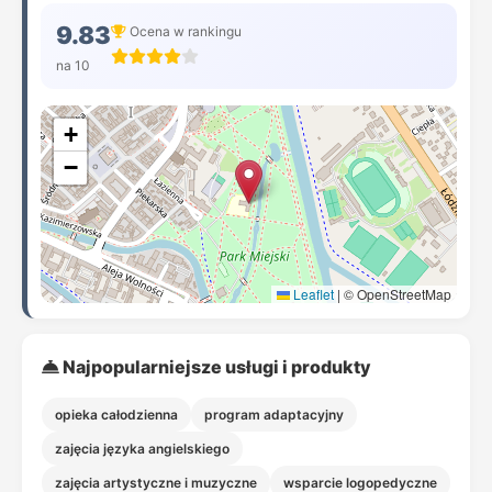
9.83
Ocena w rankingu
na 10
+
−
Leaflet
|
© OpenStreetMap
Najpopularniejsze usługi i produkty
opieka całodzienna
program adaptacyjny
zajęcia języka angielskiego
zajęcia artystyczne i muzyczne
wsparcie logopedyczne