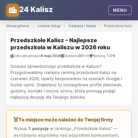
24 Kalisz
MENU
Strona główna
›
Lokalne Usługi
›
Edukacja i Nauka
›
Przedszkole Kalisz –
Przedszkole Kalisz – Najlepsze
przedszkola w Kaliszu w 2026 roku
Data aktualizacji:
6 maja 2026
Zbadano
20
firm
Ranking TOP
5
Szukasz sprawdzonego przedszkola w Kaliszu?
Przygotowaliśmy rzetelny ranking przedszkoli Kalisz na
czerwiec 2026, oparty bezpośrednio na ocenach Google i
liczbie opinii. Znajdziesz tu szczegółowe profile placówek,
godziny, kontakt i mocne strony, które pomogą podjąć
najlepszą decyzję dla Twojego dziecka.
To miejsce może należeć do Twojej firmy
Wykup
1. pozycję
w rankingu „Przedszkole Kalisz" —
wyróżniona wizytówka nad wszystkimi konkurentami,