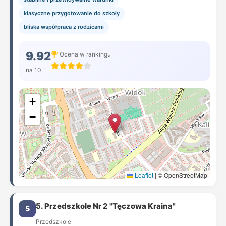
klasyczne przygotowanie do szkoły
bliska współpraca z rodzicami
9.92
Ocena w rankingu
na 10
+
−
Leaflet
|
© OpenStreetMap
5. Przedszkole Nr 2 "Tęczowa Kraina"
5
Przedszkole