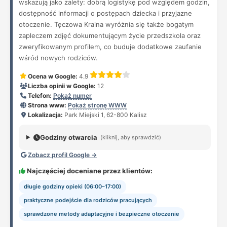
wskazują jako zalety: dobrą logistykę pod względem godzin,
dostępność informacji o postępach dziecka i przyjazne
otoczenie. Tęczowa Kraina wyróżnia się także bogatym
zapleczem zdjęć dokumentującym życie przedszkola oraz
zweryfikowanym profilem, co buduje dodatkowe zaufanie
wśród nowych rodziców.
Ocena w Google:
4.9
Liczba opinii w Google:
12
Telefon:
Pokaż numer
Strona www:
Pokaż stronę WWW
Lokalizacja:
Park Miejski 1, 62-800 Kalisz
Godziny otwarcia
(kliknij, aby sprawdzić)
Zobacz profil Google →
Najczęściej doceniane przez klientów:
długie godziny opieki (06:00–17:00)
praktyczne podejście dla rodziców pracujących
sprawdzone metody adaptacyjne i bezpieczne otoczenie