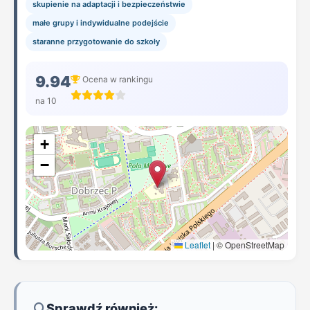
skupienie na adaptacji i bezpieczeństwie
małe grupy i indywidualne podejście
staranne przygotowanie do szkoły
9.94
Ocena w rankingu
na 10
+
−
Leaflet
|
© OpenStreetMap
Sprawdź również: