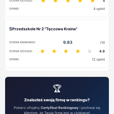
5
4 opinii
5
9.83
/10
4.9
12 opinii
🏆
Znalazłeś swoją firmę w rankingu?
Pobierz oficjalny
Certyfikat Rankingowy
i pochwal się
klientom, że Twoja firma jest w czołówce!