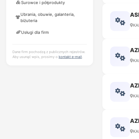
Surowce i półprodukty
AS
Ubrania, obuwie, galanteria,
biżuteria
KA
Usługi dla firm
AZ
Dane firm pochodzą z publicznych rejestrów.
Aby usunąć wpis, prosimy o
kontakt e-mail
.
KA
AZ
KA
AZ
KA