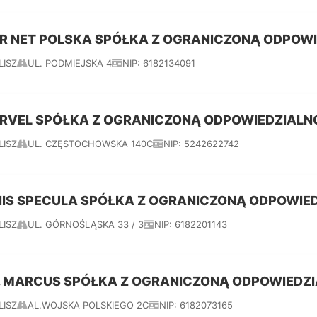
R NET POLSKA SPÓŁKA Z OGRANICZONĄ ODPOW
LISZ
UL. PODMIEJSKA 4
NIP: 6182134091
RVEL SPÓŁKA Z OGRANICZONĄ ODPOWIEDZIALN
LISZ
UL. CZĘSTOCHOWSKA 140C
NIP: 5242622742
NIS SPECULA SPÓŁKA Z OGRANICZONĄ ODPOWIE
LISZ
UL. GÓRNOŚLĄSKA 33 / 3
NIP: 6182201143
. MARCUS SPÓŁKA Z OGRANICZONĄ ODPOWIEDZ
LISZ
AL.WOJSKA POLSKIEGO 2C
NIP: 6182073165