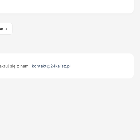
na →
ktuj się z nami:
kontakt@24kalisz.pl