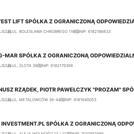
VEST LIFT SPÓŁKA Z OGRANICZONĄ ODPOWIEDZI
LISZ
UL. BOLESŁAWA CHROBREGO 11B
NIP: 6182186633
G-MAR SPÓŁKA Z OGRANICZONĄ ODPOWIEDZIAL
LISZ
UL. ZŁOTA 36
NIP: 6182179366
NUSZ RZĄDEK, PIOTR PAWEŁCZYK "PROZAM" SP
LISZ
UL. METALOWCÓW 36-44
NIP: 6181640053
 INVESTMENT.PL SPÓŁKA Z OGRANICZONĄ ODPO
LISZ
UL. ALEJA WOLNOŚCI 12 / 117
NIP: 7010951999