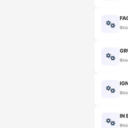
FA
KA
GR
KA
IG
KA
IN
KA