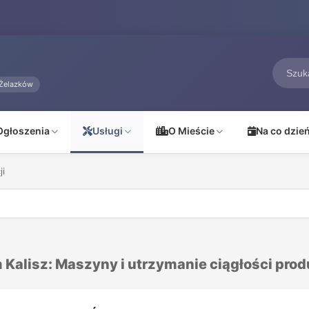
Żelazków
Ogłoszenia
Usługi
O Mieście
Na co dzie
ji
m Kalisz: Maszyny i utrzymanie ciągłości prod