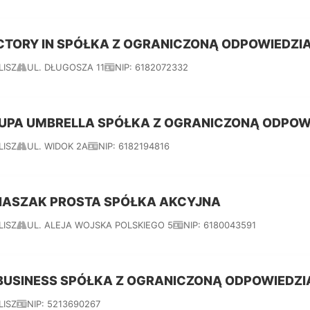
CTORY IN SPÓŁKA Z OGRANICZONĄ ODPOWIEDZI
LISZ
UL. DŁUGOSZA 11
NIP: 6182072332
UPA UMBRELLA SPÓŁKA Z OGRANICZONĄ ODPOW
LISZ
UL. WIDOK 2A
NIP: 6182194816
NASZAK PROSTA SPÓŁKA AKCYJNA
LISZ
UL. ALEJA WOJSKA POLSKIEGO 5
NIP: 6180043591
 BUSINESS SPÓŁKA Z OGRANICZONĄ ODPOWIEDZ
LISZ
NIP: 5213690267