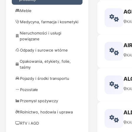
Meble
AG
KA
Medycyna, farmacja i kosmetyki
Nieruchomości i usługi
powiązane
AI
Odpady i surowce wtórne
KA
Opakowania, etykiety, folie,
taśmy
AL
Pojazdy i środki transportu
KA
Pozostałe
Przemysł spożywczy
AL
Rolnictwo, hodowla i uprawa
KA
RTV i AGD