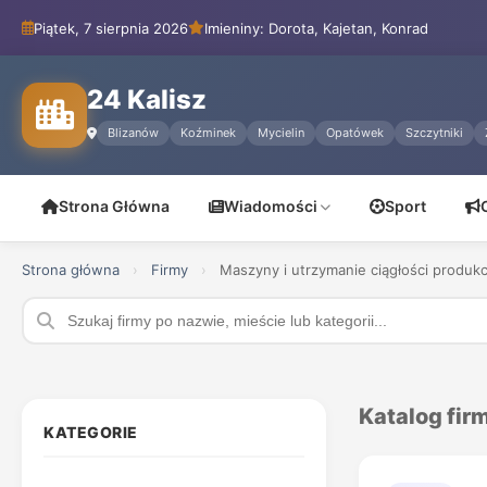
Piątek, 7 sierpnia 2026
Imieniny: Dorota, Kajetan, Konrad
24 Kalisz
Blizanów
Koźminek
Mycielin
Opatówek
Szczytniki
Strona Główna
Wiadomości
Sport
Strona główna
›
Firmy
›
Maszyny i utrzymanie ciągłości produkc
Katalog fir
KATEGORIE