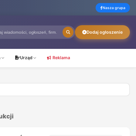
Nasza grupa
Dodaj ogłoszenie
ń
Urząd
Reklama
ukcji