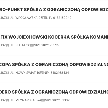
RO-PUNKT SPÓŁKA Z OGRANICZONĄ ODPOWIEDZ
LISZ
UL. WROCŁAWSKA 96
NIP: 6182152249
RFIX WOJCIECHOWSKI KOCERKA SPÓŁKA KOMA
LISZ
UL. ZŁOTA 36
NIP: 6182195595
COPA SPÓŁKA Z OGRANICZONĄ ODPOWIEDZIALN
LISZ
UL. NOWY ŚWIAT 10
NIP: 6182168434
DERO SPÓŁKA Z OGRANICZONĄ ODPOWIEDZIALN
LISZ
UL. MŁYNARSKA 37A
NIP: 6182151362