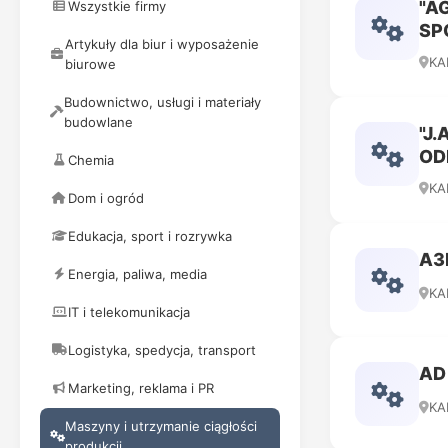
"A
Wszystkie firmy
SP
Artykuły dla biur i wyposażenie
KA
biurowe
Budownictwo, usługi i materiały
budowlane
"J
OD
Chemia
KA
Dom i ogród
Edukacja, sport i rozrywka
A3
Energia, paliwa, media
KA
IT i telekomunikacja
Logistyka, spedycja, transport
AD
Marketing, reklama i PR
KA
Maszyny i utrzymanie ciągłości
produkcji