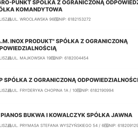
GRO-PUNKT SPÓŁKA Z OGRANICZONĄ ODPOWIED
ÓŁKA KOMANDYTOWA
LISZ
UL. WROCŁAWSKA 96
NIP: 6182153272
.A.M. INOX PRODUKT" SPÓŁKA Z OGRANICZONĄ
POWIEDZIALNOŚCIĄ
LISZ
UL. MAJKOWSKA 19
NIP: 6182004454
P SPÓŁKA Z OGRANICZONĄ ODPOWIEDZIALNOŚC
LISZ
UL. FRYDERYKA CHOPINA 1A / 10
NIP: 6182190994
 PIANOS BUKWA I KOWALCZYK SPÓŁKA JAWNA
LISZ
UL. PRYMASA STEFANA WYSZYŃSKIEGO 54 / 6
NIP: 61820912