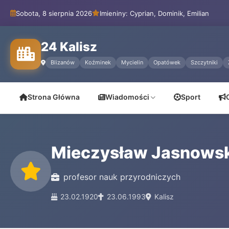
Sobota, 8 sierpnia 2026
Imieniny: Cyprian, Dominik, Emilian
24 Kalisz
Blizanów
Koźminek
Mycielin
Opatówek
Szczytniki
Strona Główna
Wiadomości
Sport
Mieczysław Jasnowsk
profesor nauk przyrodniczych
23.02.1920
23.06.1993
Kalisz