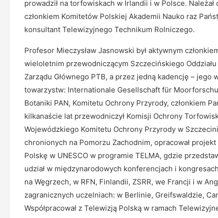
prowadził na torfowiskach w Irlandii i w Polsce. Należa
członkiem Komitetów Polskiej Akademii Nauko raz Pańs
konsultant Telewizyjnego Technikum Rolniczego.
Profesor Mieczysław Jasnowski był aktywnym członki
wieloletnim przewodniczącym Szczecińskiego Oddziału
Zarządu Głównego PTB, a przez jedną kadencję – jego
towarzystw: Internationale Gesellschaft für Moorforschu
Botaniki PAN, Komitetu Ochrony Przyrody, członkiem P
kilkanaście lat przewodniczył Komisji Ochrony Torfowis
Wojewódzkiego Komitetu Ochrony Przyrody w Szczecinie
chronionych na Pomorzu Zachodnim, opracował projekt 
Polskę w UNESCO w programie TELMA, gdzie przedstawi
udział w międzynarodowych konferencjach i kongresach 
na Węgrzech, w RFN, Finlandii, ZSRR, we Francji i w Angl
zagranicznych uczelniach: w Berlinie, Greifswaldzie, Ca
Współpracował z Telewizją Polską w ramach Telewizyjn