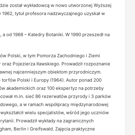
gdzie został wykładowcą w nowo utworzonej Wyższej
 w 1962, tytuł profesora nadzwyczajnego uzyskał w
 a od 1968 – Katedry Botaniki. W 1990 przeszedł na
onów Polski, w tym Pomorza Zachodniego i Ziemi
r oraz Pojezierza Iławskiego. Prowadził rozpoznanie
awnej najcenniejszym obiektom przyrodniczym.
ę torfów Polski i Europy (1964). Autor ponad 200
ów akademickich oraz 100 ekspertyz na potrzeby
acował m.in. sieć 86 rezerwatów przyrody i 3 parków
odowego, a w ramach współpracy międzynarodowej
wykształcił wielu specjalistów, wśród jego uczniów
 Brytanii. Prowadził wykłady na zagranicznych
gham, Berlin i Greifswald. Zajęcia praktyczne