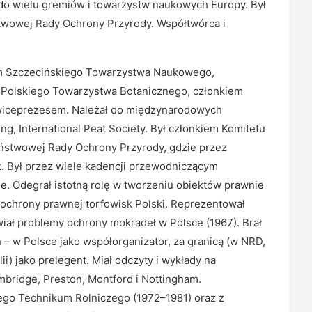
ł do wielu gremiów i towarzystw naukowych Europy. Był
twowej Rady Ochrony Przyrody. Współtwórca i
em Szczecińskiego Towarzystwa Naukowego,
 Polskiego Towarzystwa Botanicznego, członkiem
 wiceprezesem. Należał do międzynarodowych
ng, International Peat Society. Był członkiem Komitetu
aństwowej Rady Ochrony Przyrody, gdzie przez
k. Był przez wiele kadencji przewodniczącym
. Odegrał istotną rolę w tworzeniu obiektów prawnie
ochrony prawnej torfowisk Polski. Reprezentował
ał problemy ochrony mokradeł w Polsce (1967). Brał
– w Polsce jako współorganizator, za granicą (w NRD,
ii) jako prelegent. Miał odczyty i wykłady na
mbridge, Preston, Montford i Nottingham.
ego Technikum Rolniczego (1972–1981) oraz z