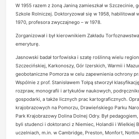
W 1955 razem z żoną Janiną zamieszkał w Szczecinie, 
Szkole Rolniczej. Doktoryzował się w 1958, habilitował
1970, profesora zwyczajnego – w 1978.
Zorganizował i był kierownikiem Zakładu Torfoznawstwa,
emeryturę.
Jasnowski badał torfowiska i szatę roślinną wielu regi
Szczecińskiej, Karkonoszy, Gór Izerskich, Warmii i Mazu
geobotaniczne Pomorza w celu zapewnienia ochrony pr
Wspólnie z prof. Stanisławem Tołpą stworzył klasyfikacj
rozpraw, monografii i artykułów naukowych, podręcznik
gospodarki, a także licznych prac kartograficznych. Opr
krajobrazowych na Pomorzu, Drawieńskiego Parku Nar
Park Krajobrazowy Dolina Dolnej Odry. Był pedagogiem, 
byli studenci i doktoranci z Niemiec, Holandii i Wielkiej
uczelniach, m.in. w Cambridge, Preston, Monfort, Nottin