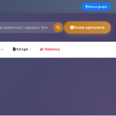
Nasza grupa
Dodaj ogłoszenie
ń
Urząd
Reklama