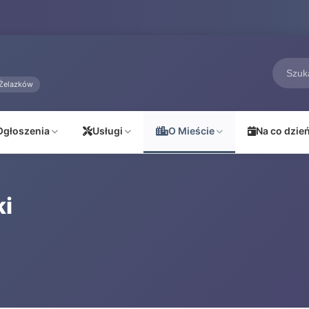
Żelazków
Ogłoszenia
Usługi
O Mieście
Na co dzie
i