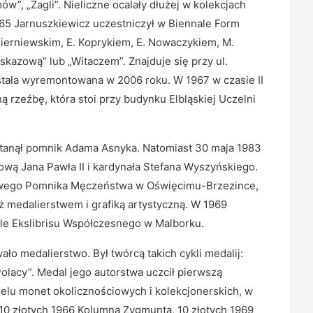
w”, „Żagli”. Nieliczne ocalały dłużej w kolekcjach
65 Jarnuszkiewicz uczestniczył w Biennale Form
Cierniewskim, E. Koprykiem, E. Nowaczykiem, M.
azową” lub „Witaczem”. Znajduje się przy ul.
stała wyremontowana w 2006 roku. W 1967 w czasie II
 rzeźbę, która stoi przy budynku Elbląskiej Uczelni
 stanął pomnik Adama Asnyka. Natomiast 30 maja 1983
ową Jana Pawła II i kardynała Stefana Wyszyńskiego.
owego Pomnika Męczeństwa w Oświęcimu-Brzezince,
ż medalierstwem i grafiką artystyczną. W 1969
e Ekslibrisu Współczesnego w Malborku.
ło medalierstwo. Był twórcą takich cykli medalij:
Polacy”. Medal jego autorstwa uczcił pierwszą
wielu monet okolicznościowych i kolekcjonerskich, w
10 złotych 1966 Kolumna Zygmunta, 10 złotych 1969