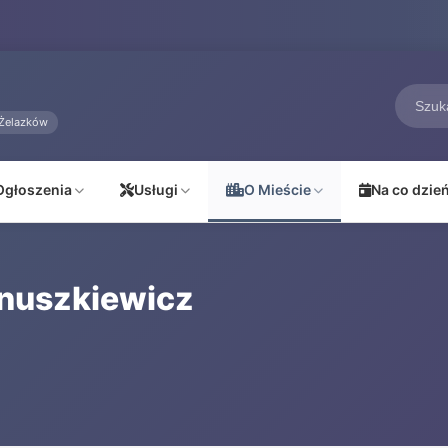
Żelazków
Ogłoszenia
Usługi
O Mieście
Na co dzie
rnuszkiewicz