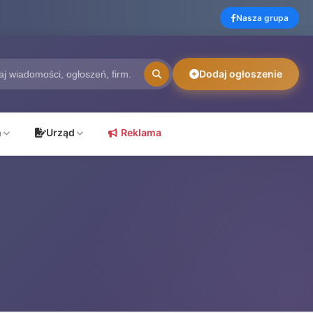
Nasza grupa
Dodaj ogłoszenie
ń
Urząd
Reklama