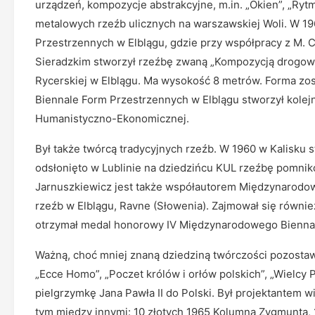
urządzeń, kompozycje abstrakcyjne, m.in. „Okien”, „Rytmó
metalowych rzeźb ulicznych na warszawskiej Woli. W 19
Przestrzennych w Elblągu, gdzie przy współpracy z M. 
Sieradzkim stworzył rzeźbę zwaną „Kompozycją drogowsk
Rycerskiej w Elblągu. Ma wysokość 8 metrów. Forma zo
Biennale Form Przestrzennych w Elblągu stworzył kolejną
Humanistyczno-Ekonomicznej.
Był także twórcą tradycyjnych rzeźb. W 1960 w Kalisku
odsłonięto w Lublinie na dziedzińcu KUL rzeźbę pomnik
Jarnuszkiewicz jest także współautorem Międzynarod
rzeźb w Elblągu, Ravne (Słowenia). Zajmował się równie
otrzymał medal honorowy IV Międzynarodowego Biennal
Ważną, choć mniej znaną dziedziną twórczości pozostawa
„Ecce Homo”, „Poczet królów i orłów polskich”, „Wielcy 
pielgrzymkę Jana Pawła II do Polski. Był projektantem 
tym między innymi: 10 złotych 1965 Kolumna Zygmunta, 