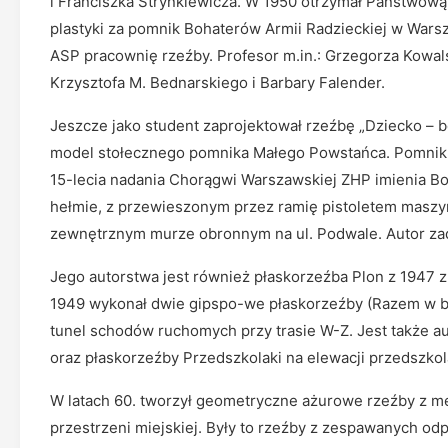
i Franciszka Strynkiewicza. W 1950 otrzymał Państwową 
plastyki za pomnik Bohaterów Armii Radzieckiej w Warsz
ASP pracownię rzeźby. Profesor m.in.: Grzegorza Kowal
Krzysztofa M. Bednarskiego i Barbary Falender.
Jeszcze jako student zaprojektował rzeźbę „Dziecko – b
model stołecznego pomnika Małego Powstańca. Pomnik 
15-lecia nadania Chorągwi Warszawskiej ZHP imienia B
hełmie, z przewieszonym przez ramię pistoletem maszy
zewnętrznym murze obronnym na ul. Podwale. Autor z
Jego autorstwa jest również płaskorzeźba Plon z 1947 z
1949 wykonał dwie gipspo-we płaskorzeźby (Razem w b
tunel schodów ruchomych przy trasie W-Z. Jest także a
oraz płaskorzeźby Przedszkolaki na elewacji przedszkol
W latach 60. tworzył geometryczne ażurowe rzeźby z m
przestrzeni miejskiej. Były to rzeźby z zespawanych od