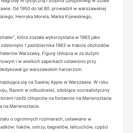
Nagrodę Artystyczną I stopnia (zespołową) w dziale
awie. Od 1950 do lat 80. prowadził w warszawskiej
skiego, Henryka Morela, Marka Kijewskiego,
ohater”, która została wykorzystana w 1983 jako
odsłonięto 1 października 1983 w trakcie obchodów
ohaterów Warszawy. Figurę chłopca w za dużym
nowym i w wielkich saperkach ustawiono przy
adedykował go warszawskim harcerzom.
najdująca się na Saskiej Kępie w Warszawie. W roku
oju, Razem w odbudowie), zdobiące socrealistyczny
utorem rzeźb chłopców na fontannie na Mariensztacie
a na Mariensztacie.
etalu o ogromnych rozmiarach, ustawiane w
padków: haków, ostrzy, bagnetów, łańcuchów, części