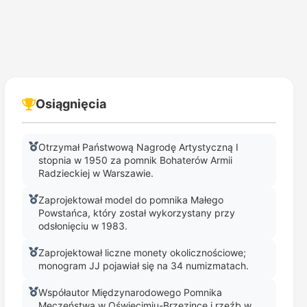
Osiągnięcia
Otrzymał Państwową Nagrodę Artystyczną I
stopnia w 1950 za pomnik Bohaterów Armii
Radzieckiej w Warszawie.
Zaprojektował model do pomnika Małego
Powstańca, który został wykorzystany przy
odsłonięciu w 1983.
Zaprojektował liczne monety okolicznościowe;
monogram JJ pojawiał się na 34 numizmatach.
Współautor Międzynarodowego Pomnika
Męczeństwa w Oświęcimiu-Brzezince i rzeźb w