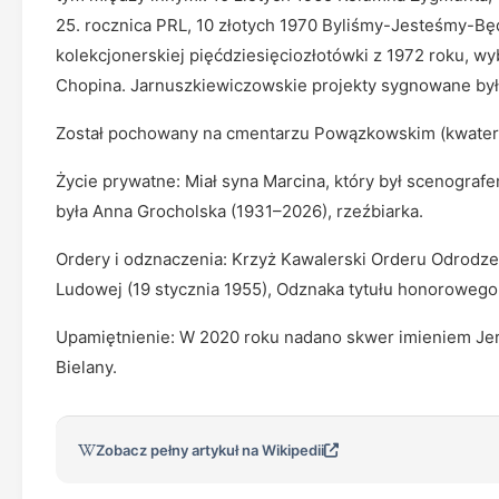
25. rocznica PRL, 10 złotych 1970 Byliśmy-Jesteśmy-Będ
kolekcjonerskiej pięćdziesięciozłotówki z 1972 roku, w
Chopina. Jarnuszkiewiczowskie projekty sygnowane by
Został pochowany na cmentarzu Powązkowskim (kwatera
Życie prywatne: Miał syna Marcina, który był scenogra
była Anna Grocholska (1931–2026), rzeźbiarka.
Ordery i odznaczenia: Krzyż Kawalerski Orderu Odrodzeni
Ludowej (19 stycznia 1955), Odznaka tytułu honorowego
Upamiętnienie: W 2020 roku nadano skwer imieniem Jer
Bielany.
Zobacz pełny artykuł na Wikipedii