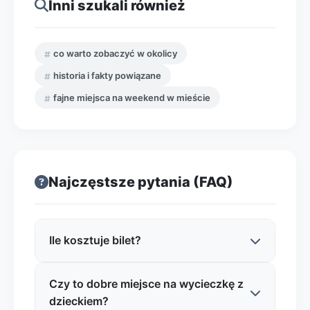
Inni szukali również
co warto zobaczyć w okolicy
historia i fakty powiązane
fajne miejsca na weekend w mieście
Najczęstsze pytania (FAQ)
Ile kosztuje bilet?
Czy to dobre miejsce na wycieczkę z
Cennik może się różnić w zależności od
dzieckiem?
wystaw i sezonu, ale w muzeach