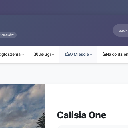
Żelazków
Ogłoszenia
Usługi
O Mieście
Na co dzie
Calisia One