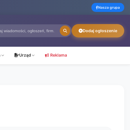
Nasza grupa
Dodaj ogłoszenie
ń
Urząd
Reklama