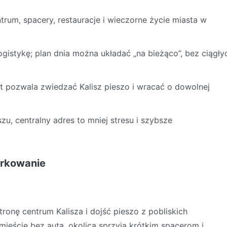
um, spacery, restauracje i wieczorne życie miasta w
ogistykę; plan dnia można układać „na bieżąco”, bez ciągły
t pozwala zwiedzać Kalisz pieszo i wracać o dowolnej
szu, centralny adres to mniej stresu i szybsze
arkowanie
ronę centrum Kalisza i dojść pieszo z pobliskich
ieście bez auta, okolica sprzyja krótkim spacerom i