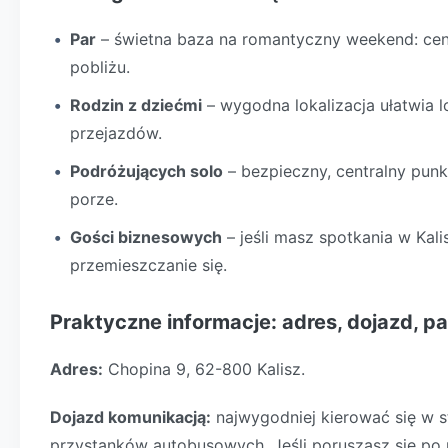
Par
– świetna baza na romantyczny weekend: centr
pobliżu.
Rodzin z dziećmi
– wygodna lokalizacja ułatwia l
przejazdów.
Podróżujących solo
– bezpieczny, centralny punk
porze.
Gości biznesowych
– jeśli masz spotkania w Kali
przemieszczanie się.
Praktyczne informacje: adres, dojazd, p
Adres:
Chopina 9, 62-800 Kalisz.
Dojazd komunikacją:
najwygodniej kierować się w st
przystanków autobusowych. Jeśli poruszasz się po m