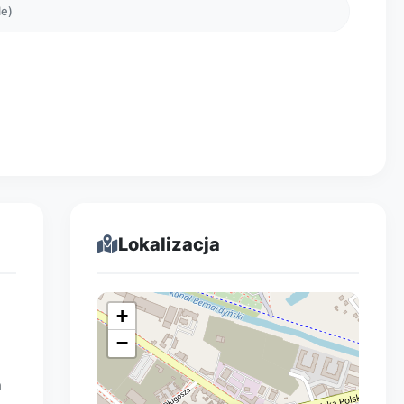
le)
Lokalizacja
+
−
m