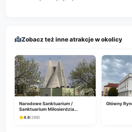
Zobacz też inne atrakcje w okolicy
Narodowe Sanktuarium /
Główny Ryne
Sanktuarium Miłosierdzia
Bożego w Kaliszu
4.6
(288)