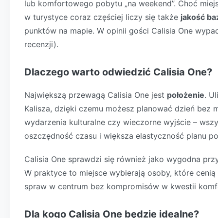
lub komfortowego pobytu „na weekend”. Choć miejsc
w turystyce coraz częściej liczy się także
jakość ba
punktów na mapie. W opinii gości Calisia One wyp
recenzji).
Dlaczego warto odwiedzić Calisia One?
Największą przewagą Calisia One jest
położenie
. U
Kalisza, dzięki czemu możesz planować dzień bez 
wydarzenia kulturalne czy wieczorne wyjście – wszy
oszczędność czasu i większa elastyczność planu po
Calisia One sprawdzi się również jako wygodna pr
W praktyce to miejsce wybierają osoby, które cenią
spraw w centrum bez kompromisów w kwestii komf
Dla kogo Calisia One będzie idealne?