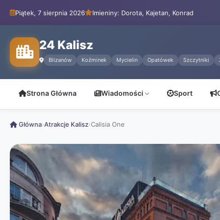
Piątek, 7 sierpnia 2026
Imieniny: Dorota, Kajetan, Konrad
24 Kalisz
Blizanów
Koźminek
Mycielin
Opatówek
Szczytniki
Strona Główna
Wiadomości
Sport
Główna
›
Atrakcje Kalisz
›
Calisia One