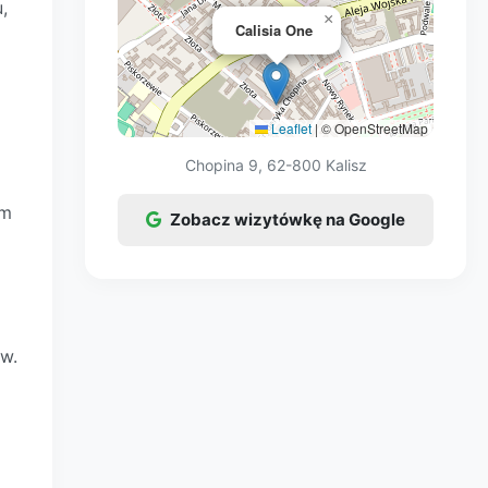
,
×
Calisia One
Leaflet
|
© OpenStreetMap
Chopina 9, 62-800 Kalisz
um
Zobacz wizytówkę na Google
w.