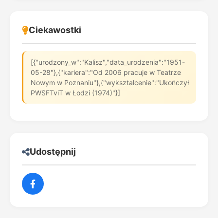
Ciekawostki
[{"urodzony_w":"Kalisz","data_urodzenia":"1951-
05-28"},{"kariera":"Od 2006 pracuje w Teatrze
Nowym w Poznaniu"},{"wyksztalcenie":"Ukończył
PWSFTviT w Łodzi (1974)"}]
Udostępnij