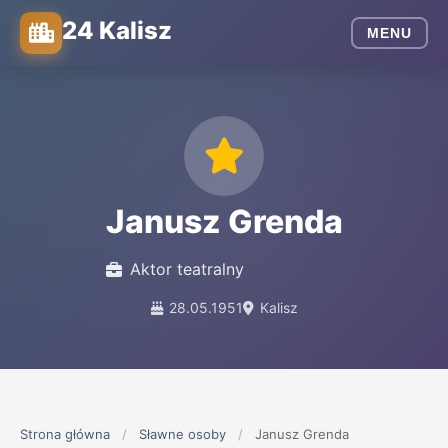
24 Kalisz
MENU
Janusz Grenda
Aktor teatralny
28.05.1951
Kalisz
Strona główna
/
Sławne osoby
/
Janusz Grenda