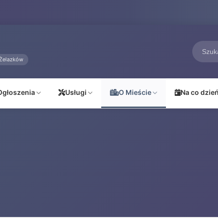
Żelazków
Ogłoszenia
Usługi
O Mieście
Na co dzie