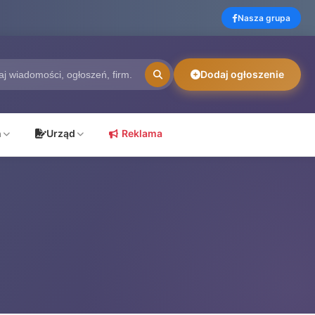
Nasza grupa
Dodaj ogłoszenie
ń
Urząd
Reklama