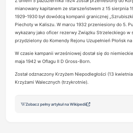
Z dniem 5 października 1924 został przeniesiony do Kor
mianowany kapitanem ze starszeństwem z 15 sierpnia 192
1929-1930 był dowódcą kompanii granicznej „Szrubiszki
Piechoty w Kaliszu. W marcu 1932 przeniesiony do 5. Pu
wykazany jako oficer rezerwy Związku Strzeleckiego 
przydzielony do Komendy Rejonu Uzupełnień Płońsk na s
W czasie kampanii wrześniowej dostał się do niemieckiej
maja 1942 w Oflagu II D Gross-Born.
Został odznaczony Krzyżem Niepodległości (13 kwietnia 
Krzyżami Walecznych (trzykrotnie).
Zobacz pełny artykuł na Wikipedii