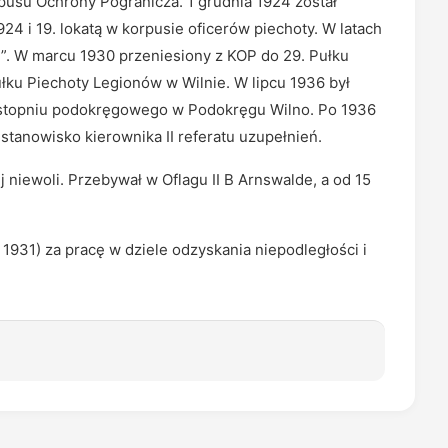
pusu Ochrony Pogranicza. 1 grudnia 1924 został
4 i 19. lokatą w korpusie oficerów piechoty. W latach
”. W marcu 1930 przeniesiony z KOP do 29. Pułku
łku Piechoty Legionów w Wilnie. W lipcu 1936 był
w stopniu podokręgowego w Podokręgu Wilno. Po 1936
tanowisko kierownika II referatu uzupełnień.
 niewoli. Przebywał w Oflagu II B Arnswalde, a od 15
1931) za pracę w dziele odzyskania niepodległości i