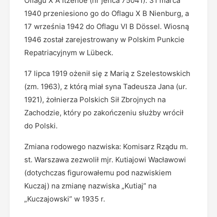
Oflagu X A Itzehoe (nr jeńca 75041). 31 marca
1940 przeniesiono go do Oflagu X B Nienburg, a
17 września 1942 do Oflagu VI B Dössel. Wiosną
1946 został zarejestrowany w Polskim Punkcie
Repatriacyjnym w Lübeck.
17 lipca 1919 ożenił się z Marią z Szelestowskich
(zm. 1963), z którą miał syna Tadeusza Jana (ur.
1921), żołnierza Polskich Sił Zbrojnych na
Zachodzie, który po zakończeniu służby wrócił
do Polski.
Zmiana rodowego nazwiska: Komisarz Rządu m.
st. Warszawa zezwolił mjr. Kutiajowi Wacławowi
(dotychczas figurowałemu pod nazwiskiem
Kuczaj) na zmianę nazwiska „Kutiaj” na
„Kuczajowski” w 1935 r.