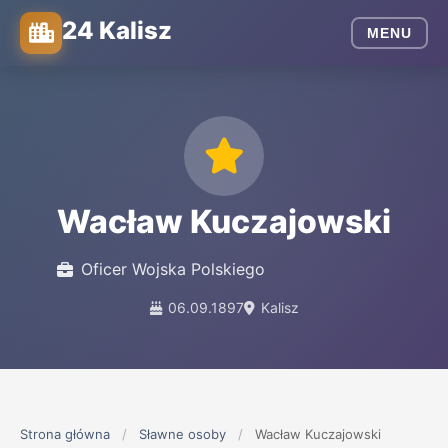
24 Kalisz
MENU
Wacław Kuczajowski
Oficer Wojska Polskiego
06.09.1897
Kalisz
Strona główna
/
Sławne osoby
/
Wacław Kuczajowski