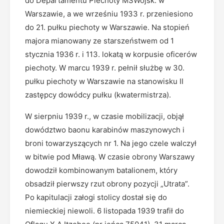
do Departamentu Piechoty MSWojsk. w
Warszawie, a we wrześniu 1933 r. przeniesiono
do 21. pułku piechoty w Warszawie. Na stopień
majora mianowany ze starszeństwem od 1
stycznia 1936 r. i 113. lokatą w korpusie oficerów
piechoty. W marcu 1939 r. pełnił służbę w 30.
pułku piechoty w Warszawie na stanowisku II
zastępcy dowódcy pułku (kwatermistrza).
W sierpniu 1939 r., w czasie mobilizacji, objął
dowództwo baonu karabinów maszynowych i
broni towarzyszących nr 1. Na jego czele walczył
w bitwie pod Mławą. W czasie obrony Warszawy
dowodził kombinowanym batalionem, który
obsadził pierwszy rzut obrony pozycji „Utrata”.
Po kapitulacji załogi stolicy dostał się do
niemieckiej niewoli. 6 listopada 1939 trafił do