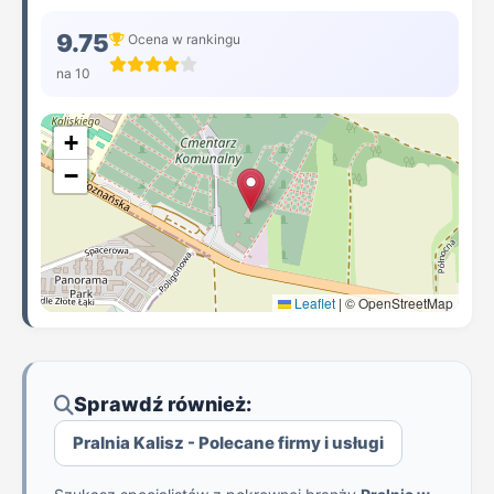
9.75
Ocena w rankingu
na 10
+
−
Leaflet
|
© OpenStreetMap
Sprawdź również:
Pralnia Kalisz - Polecane firmy i usługi