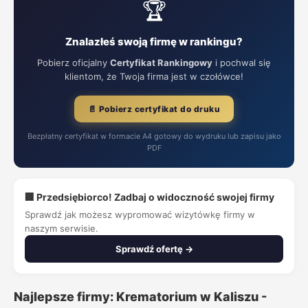
🏆
Znalazłeś swoją firmę w rankingu?
Pobierz oficjalny
Certyfikat Rankingowy
i pochwal się
klientom, że Twoja firma jest w czołówce!
📄 Pobierz certyfikat do druku
Bezpłatny certyfikat w formacie A4 gotowy do wydruku lub zapisu jako
PDF
🏢 Przedsiębiorco! Zadbaj o widoczność swojej firmy
Sprawdź jak możesz wypromować wizytówkę firmy w
naszym serwisie.
Sprawdź ofertę →
Najlepsze firmy: Krematorium w Kaliszu -