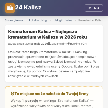
24 Kalisz
MENU
Strona główna
›
Lokalne Usługi
›
Usługi Lokalne
›
Krematorium Kalisz – N
Krematorium Kalisz – Najlepsze
krematorium w Kaliszu w 2026 roku
Data aktualizacji:
6 maja 2026
Zbadano
1
firm
Ranking TOP
1
Szukasz rzetelnego krematorium w Kaliszu? Ranking
prezentuje sprawdzone miejsce świadczące kompleksowe
usługi kremacyjne pod nazwą Zakład kremacji Kremulus. W
zestawieniu uwzględniliśmy ocenę Google, liczbę opinii oraz
weryfikację, by pomóc Ci wybrać pewne i empatyczne
rozwiązanie w trudnych chwilach.
To miejsce może należeć do Twojej firmy
Wykup
1. pozycję
w rankingu „Krematorium Kalisz" —
wyróżniona wizytówka nad wszystkimi konkurentami,