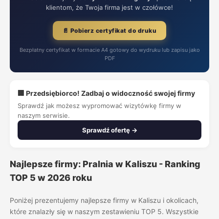
klientom, że Twoja firma jest w czołówce!
📄 Pobierz certyfikat do druku
Bezpłatny certyfikat w formacie A4 gotowy do wydruku lub zapisu jako
PDF
🏢 Przedsiębiorco! Zadbaj o widoczność swojej firmy
Sprawdź jak możesz wypromować wizytówkę firmy w
naszym serwisie.
Sprawdź ofertę →
Najlepsze firmy: Pralnia w Kaliszu - Ranking
TOP 5 w 2026 roku
Poniżej prezentujemy najlepsze firmy w Kaliszu i okolicach,
które znalazły się w naszym zestawieniu TOP 5. Wszystkie