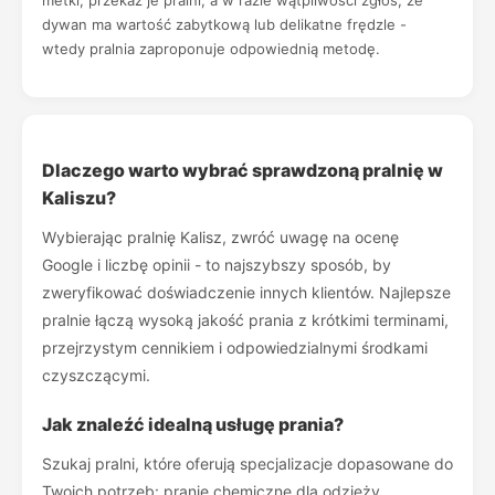
metki, przekaż je pralni, a w razie wątpliwości zgłoś, że
dywan ma wartość zabytkową lub delikatne frędzle -
wtedy pralnia zaproponuje odpowiednią metodę.
Dlaczego warto wybrać sprawdzoną pralnię w
Kaliszu?
Wybierając pralnię Kalisz, zwróć uwagę na ocenę
Google i liczbę opinii - to najszybszy sposób, by
zweryfikować doświadczenie innych klientów. Najlepsze
pralnie łączą wysoką jakość prania z krótkimi terminami,
przejrzystym cennikiem i odpowiedzialnymi środkami
czyszczącymi.
Jak znaleźć idealną usługę prania?
Szukaj pralni, które oferują specjalizacje dopasowane do
Twoich potrzeb: pranie chemiczne dla odzieży