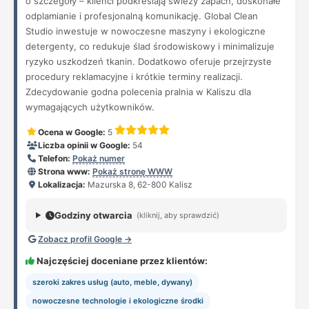
o szczegóły – klienci podkreślają świeży zapach, doskonałe
odplamianie i profesjonalną komunikację. Global Clean
Studio inwestuje w nowoczesne maszyny i ekologiczne
detergenty, co redukuje ślad środowiskowy i minimalizuje
ryzyko uszkodzeń tkanin. Dodatkowo oferuje przejrzyste
procedury reklamacyjne i krótkie terminy realizacji.
Zdecydowanie godna polecenia pralnia w Kaliszu dla
wymagających użytkowników.
Ocena w Google:
5
Liczba opinii w Google:
54
Telefon:
Pokaż numer
Strona www:
Pokaż stronę WWW
Lokalizacja:
Mazurska 8, 62-800 Kalisz
Godziny otwarcia
(kliknij, aby sprawdzić)
Zobacz profil Google →
Najczęściej doceniane przez klientów:
szeroki zakres usług (auto, meble, dywany)
nowoczesne technologie i ekologiczne środki