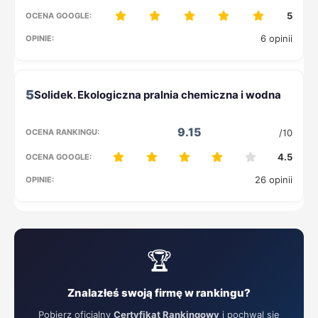
5
6 opinii
5
9.15
/10
4.5
26 opinii
🏆
Znalazłeś swoją firmę w rankingu?
Pobierz oficjalny
Certyfikat Rankingowy
i pochwal się