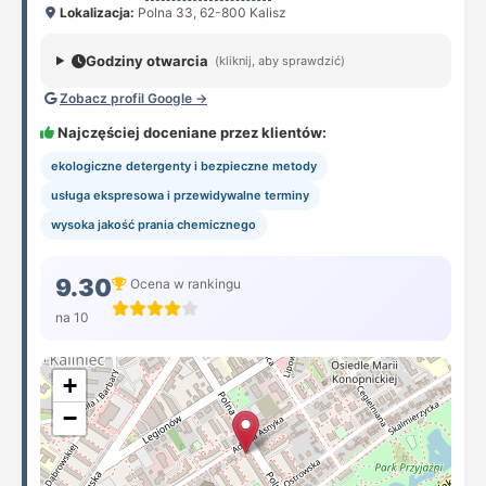
Lokalizacja:
Polna 33, 62-800 Kalisz
Godziny otwarcia
(kliknij, aby sprawdzić)
Zobacz profil Google →
Najczęściej doceniane przez klientów:
ekologiczne detergenty i bezpieczne metody
usługa ekspresowa i przewidywalne terminy
wysoka jakość prania chemicznego
9.30
Ocena w rankingu
na 10
+
−