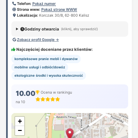
Telefon:
Pokaż numer
Strona www:
Pokaż stronę WWW
Lokalizacja:
Korczak 30/8, 62-800 Kalisz
Godziny otwarcia
(kliknij, aby sprawdzić)
Zobacz profil Google →
Najczęściej doceniane przez klientów:
kompleksowe pranie mebli i dywanów
mobilne usługi i odbiór/dowóz
ekologiczne środki i wysoka skuteczność
10.00
Ocena w rankingu
na 10
+
−