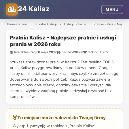
24 Kalisz
MENU
Strona główna
›
Lokalne Usługi
›
Usługi Lokalne
›
Pralnia Kalisz – Najleps
Pralnia Kalisz – Najlepsze pralnie i usługi
prania w 2026 roku
Data aktualizacji:
6 maja 2026
Zbadano
20
firm
Ranking TOP
5
Szukasz sprawdzonej pralni w Kaliszu? Ten ranking TOP 5
pralni Kalisz przygotowaliśmy na podstawie ocen Google,
liczby opinii i statusu weryfikacji, abyś szybko znalazł usługę
dopasowaną do swoich potrzeb. Każda pozycja zawiera
szczegółowy opis oferty, godziny otwarcia i korzyści dla
klienta - wybierz zaufaną pralnię i odzyskaj czystość bez
kompromisów.
To miejsce może należeć do Twojej firmy
Wykup
1. pozycję
w rankingu „Pralnia Kalisz" —