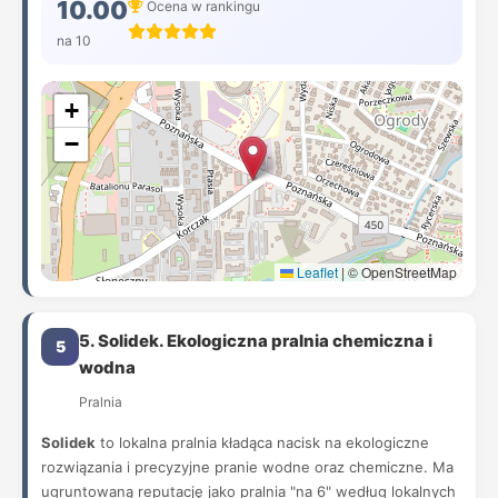
10.00
Ocena w rankingu
na 10
+
−
Leaflet
|
© OpenStreetMap
5. Solidek. Ekologiczna pralnia chemiczna i
5
wodna
Pralnia
Solidek
to lokalna pralnia kładąca nacisk na ekologiczne
rozwiązania i precyzyjne pranie wodne oraz chemiczne. Ma
ugruntowaną reputację jako pralnia "na 6" według lokalnych