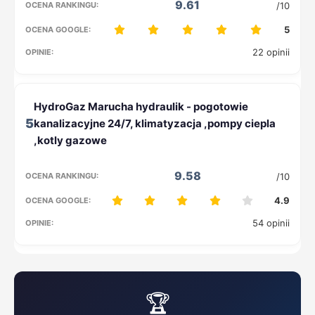
9.61
/10
5
22 opinii
5
9.58
/10
4.9
54 opinii
🏆