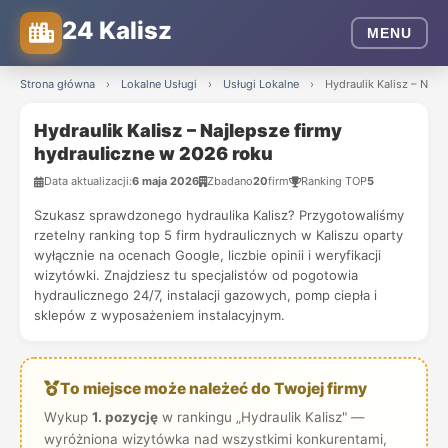
24 Kalisz
MENU
Strona główna
›
Lokalne Usługi
›
Usługi Lokalne
›
Hydraulik Kalisz – Najl
Hydraulik Kalisz – Najlepsze firmy
hydrauliczne w 2026 roku
Data aktualizacji:
6 maja 2026
Zbadano
20
firm
Ranking TOP
5
Szukasz sprawdzonego hydraulika Kalisz? Przygotowaliśmy
rzetelny ranking top 5 firm hydraulicznych w Kaliszu oparty
wyłącznie na ocenach Google, liczbie opinii i weryfikacji
wizytówki. Znajdziesz tu specjalistów od pogotowia
hydraulicznego 24/7, instalacji gazowych, pomp ciepła i
sklepów z wyposażeniem instalacyjnym.
To miejsce może należeć do Twojej firmy
Wykup
1. pozycję
w rankingu „Hydraulik Kalisz" —
wyróżniona wizytówka nad wszystkimi konkurentami,