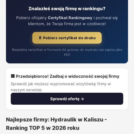
Znalazłeś swoją firmę w rankingu?
Pobierz oficjalny
Certyfikat Rankingowy
i pochwal się
klientom, że Twoja firma jest w czołówce!
📄 Pobierz certyfikat do druku
Bezpłatny certyfikat w formacie A4 gotowy do wydruku lub zapisu jako
PDF
🏢 Przedsiębiorco! Zadbaj o widoczność swojej firmy
Sprawdź jak możesz wypromować wizytówkę firmy w
naszym serwisie.
Sprawdź ofertę →
Najlepsze firmy: Hydraulik w Kaliszu -
Ranking TOP 5 w 2026 roku