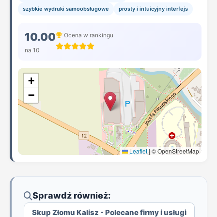
szybkie wydruki samoobsługowe
prosty i intuicyjny interfejs
10.00
Ocena w rankingu
na 10
+
−
Leaflet
|
© OpenStreetMap
Sprawdź również:
Skup Złomu Kalisz - Polecane firmy i usługi