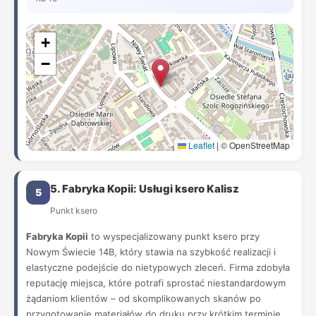
+
−
Leaflet
|
© OpenStreetMap
5. Fabryka Kopii: Usługi ksero Kalisz
5
Punkt ksero
Fabryka Kopii
to wyspecjalizowany punkt ksero przy
Nowym Świecie 14B, który stawia na szybkość realizacji i
elastyczne podejście do nietypowych zleceń. Firma zdobyła
reputację miejsca, które potrafi sprostać niestandardowym
żądaniom klientów – od skomplikowanych skanów po
przygotowanie materiałów do druku przy krótkim terminie.