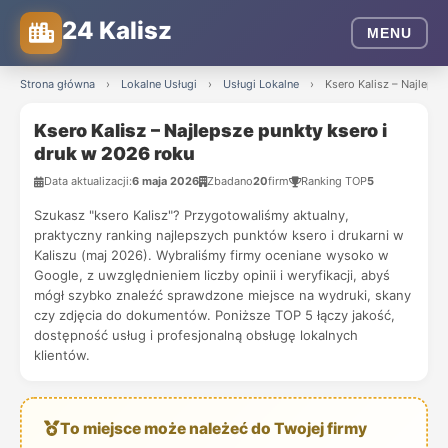
24 Kalisz
MENU
Strona główna
›
Lokalne Usługi
›
Usługi Lokalne
›
Ksero Kalisz – Najlepsz
Ksero Kalisz – Najlepsze punkty ksero i
druk w 2026 roku
Data aktualizacji:
6 maja 2026
Zbadano
20
firm
Ranking TOP
5
Szukasz "ksero Kalisz"? Przygotowaliśmy aktualny,
praktyczny ranking najlepszych punktów ksero i drukarni w
Kaliszu (maj 2026). Wybraliśmy firmy oceniane wysoko w
Google, z uwzględnieniem liczby opinii i weryfikacji, abyś
mógł szybko znaleźć sprawdzone miejsce na wydruki, skany
czy zdjęcia do dokumentów. Poniższe TOP 5 łączy jakość,
dostępność usług i profesjonalną obsługę lokalnych
klientów.
To miejsce może należeć do Twojej firmy