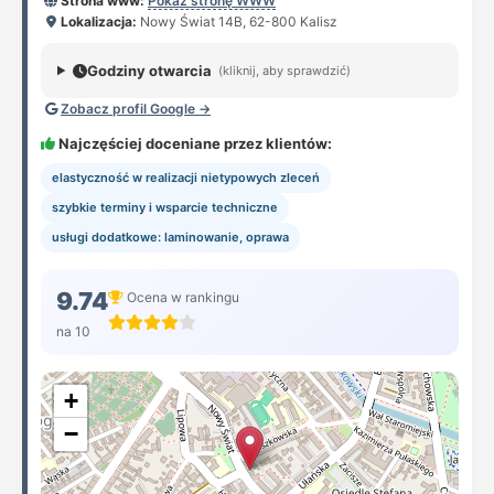
Strona www:
Pokaż stronę WWW
Lokalizacja:
Nowy Świat 14B, 62-800 Kalisz
Godziny otwarcia
(kliknij, aby sprawdzić)
Zobacz profil Google →
Najczęściej doceniane przez klientów:
elastyczność w realizacji nietypowych zleceń
szybkie terminy i wsparcie techniczne
usługi dodatkowe: laminowanie, oprawa
9.74
Ocena w rankingu
na 10
+
−