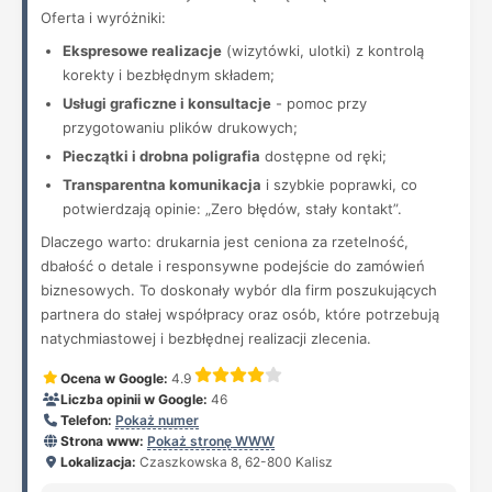
Oferta i wyróżniki:
Ekspresowe realizacje
(wizytówki, ulotki) z kontrolą
korekty i bezbłędnym składem;
Usługi graficzne i konsultacje
- pomoc przy
przygotowaniu plików drukowych;
Pieczątki i drobna poligrafia
dostępne od ręki;
Transparentna komunikacja
i szybkie poprawki, co
potwierdzają opinie: „Zero błędów, stały kontakt”.
Dlaczego warto: drukarnia jest ceniona za rzetelność,
dbałość o detale i responsywne podejście do zamówień
biznesowych. To doskonały wybór dla firm poszukujących
partnera do stałej współpracy oraz osób, które potrzebują
natychmiastowej i bezbłędnej realizacji zlecenia.
Ocena w Google:
4.9
Liczba opinii w Google:
46
Telefon:
Pokaż numer
Strona www:
Pokaż stronę WWW
Lokalizacja:
Czaszkowska 8, 62-800 Kalisz