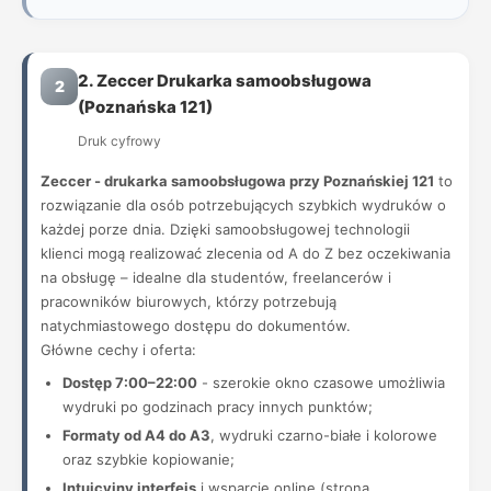
2. Zeccer Drukarka samoobsługowa
2
(Poznańska 121)
Druk cyfrowy
Zeccer - drukarka samoobsługowa przy Poznańskiej 121
to
rozwiązanie dla osób potrzebujących szybkich wydruków o
każdej porze dnia. Dzięki samoobsługowej technologii
klienci mogą realizować zlecenia od A do Z bez oczekiwania
na obsługę – idealne dla studentów, freelancerów i
pracowników biurowych, którzy potrzebują
natychmiastowego dostępu do dokumentów.
Główne cechy i oferta:
Dostęp 7:00–22:00
- szerokie okno czasowe umożliwia
wydruki po godzinach pracy innych punktów;
Formaty od A4 do A3
, wydruki czarno-białe i kolorowe
oraz szybkie kopiowanie;
Intuicyjny interfejs
i wsparcie online (strona