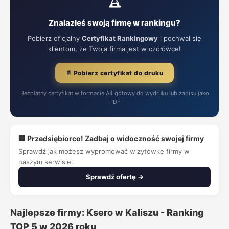
Znalazłeś swoją firmę w rankingu?
Pobierz oficjalny
Certyfikat Rankingowy
i pochwal się
klientom, że Twoja firma jest w czołówce!
📄 Pobierz certyfikat do druku
Bezpłatny certyfikat w formacie A4 gotowy do wydruku lub zapisu jako
PDF
🏢 Przedsiębiorco! Zadbaj o widoczność swojej firmy
Sprawdź jak możesz wypromować wizytówkę firmy w
naszym serwisie.
Sprawdź ofertę →
Najlepsze firmy: Ksero w Kaliszu - Ranking
TOP 5 w 2026 roku