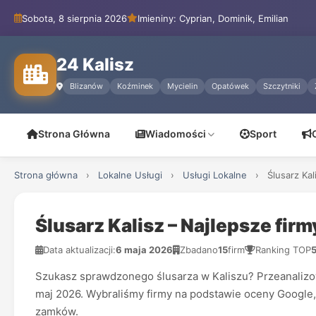
Sobota, 8 sierpnia 2026
Imieniny: Cyprian, Dominik, Emilian
24 Kalisz
Blizanów
Koźminek
Mycielin
Opatówek
Szczytniki
Strona Główna
Wiadomości
Sport
Strona główna
›
Lokalne Usługi
›
Usługi Lokalne
›
Ślusarz Ka
Ślusarz Kalisz – Najlepsze fir
Data aktualizacji:
6 maja 2026
Zbadano
15
firm
Ranking TOP
Szukasz sprawdzonego ślusarza w Kaliszu? Przeanalizowa
maj 2026. Wybraliśmy firmy na podstawie oceny Google, li
zamków.