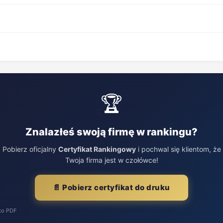
🏆
Znalazłeś swoją firmę w rankingu?
Pobierz oficjalny
Certyfikat Rankingowy
i pochwal się klientom, że
Twoja firma jest w czołówce!
📄 Pobierz certyfikat do druku
ko PDF