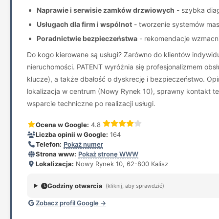
Naprawie i serwisie zamków drzwiowych
- szybka dia
Usługach dla firm i wspólnot
- tworzenie systemów mast
Poradnictwie bezpieczeństwa
- rekomendacje wzmacnia
Do kogo kierowane są usługi? Zarówno do klientów indywidu
nieruchomości. PATENT wyróżnia się profesjonalizmem obsłu
klucze), a także dbałość o dyskrecję i bezpieczeństwo. Op
lokalizacja w centrum (Nowy Rynek 10), sprawny kontakt tel
wsparcie techniczne po realizacji usługi.
Ocena w Google:
4.8
Liczba opinii w Google:
164
Telefon:
Pokaż numer
Strona www:
Pokaż stronę WWW
Lokalizacja:
Nowy Rynek 10, 62-800 Kalisz
Godziny otwarcia
(kliknij, aby sprawdzić)
Zobacz profil Google →