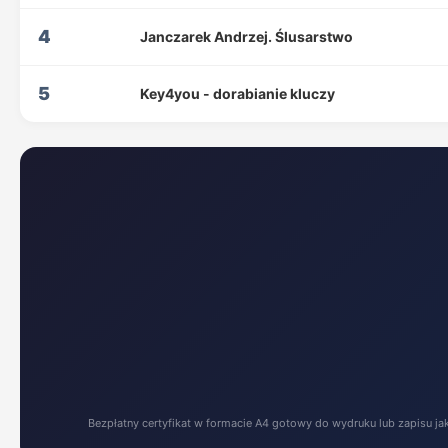
4
Janczarek Andrzej. Ślusarstwo
5
Key4you - dorabianie kluczy
Bezpłatny certyfikat w formacie A4 gotowy do wydruku lub zapisu ja