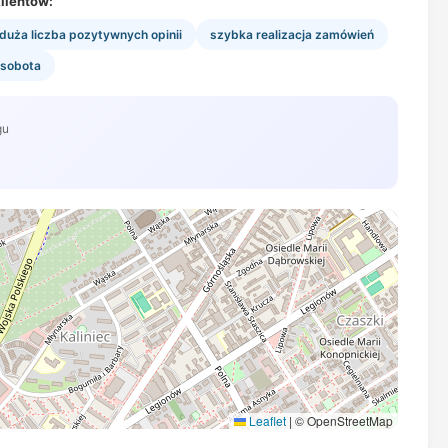
lientów:
duża liczba pozytywnych opinii
szybka realizacja zamówień
 sobota
gu
Leaflet
|
© OpenStreetMap