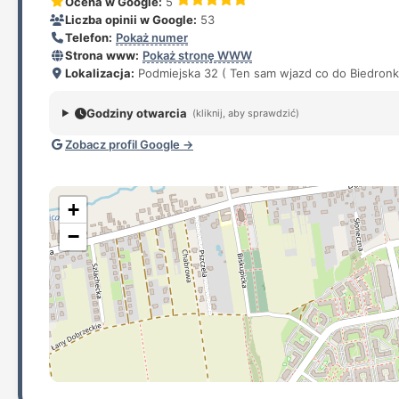
Ocena w Google:
5
Liczba opinii w Google:
53
Telefon:
Pokaż numer
Strona www:
Pokaż stronę WWW
Lokalizacja:
Podmiejska 32 ( Ten sam wjazd co do Biedronki
Godziny otwarcia
(kliknij, aby sprawdzić)
Zobacz profil Google →
+
−