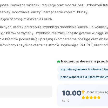
gnoza i wymiana wkładek, regulacje oraz montaż bez uszkodzeń fut
erkey, kodowanie kluczy i zarządzanie kopiami kluczy,
jące ochronę mieszkania i biura.
alnych, którzy potrzebują szybkiego dorobienia klucza lub wymiany
gi: klarowne wyceny, szybkość realizacji (często gotowe w ciągu dn
inie klientów podkreślają uprzejmą i kompetentną obsługę oraz dbał
efoniczny i czytelna oferta na stronie. Wybierając PATENT, klient 
Najczęściej doceniane przez k
szybkie wykonanie i gotowość te
pełne wsparcie dla klientów indyw
10.00
Ocena w rankin
na 10