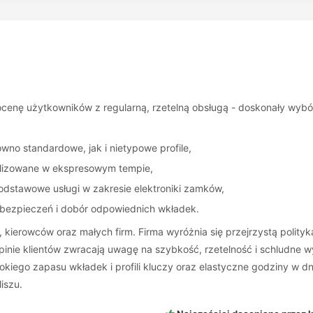
cenę użytkowników z regularną, rzetelną obsługą - doskonały wybór 
wno standardowe, jak i nietypowe profile,
alizowane w ekspresowym tempie,
odstawowe usługi w zakresie elektroniki zamków,
bezpieczeń i dobór odpowiednich wkładek.
in, kierowców oraz małych firm. Firma wyróżnia się przejrzystą po
pinie klientów zwracają uwagę na szybkość, rzetelność i schludne wy
iego zapasu wkładek i profili kluczy oraz elastyczne godziny w dni 
iszu.