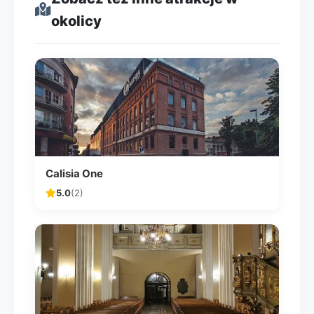
okolicy
Calisia One
5.0
(2)