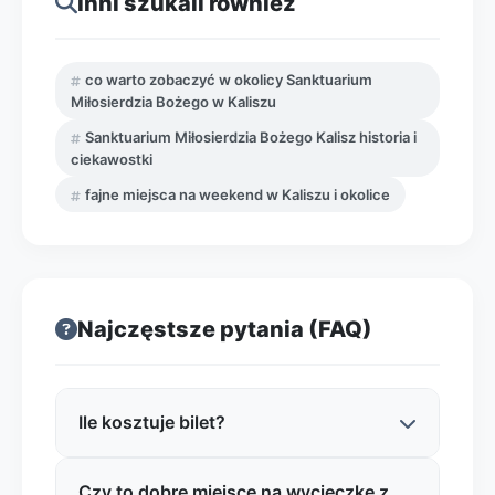
Inni szukali również
co warto zobaczyć w okolicy Sanktuarium
Miłosierdzia Bożego w Kaliszu
Sanktuarium Miłosierdzia Bożego Kalisz historia i
ciekawostki
fajne miejsca na weekend w Kaliszu i okolice
Najczęstsze pytania (FAQ)
Ile kosztuje bilet?
Czy to dobre miejsce na wycieczkę z
Najczęściej wstęp do Sanktuarium