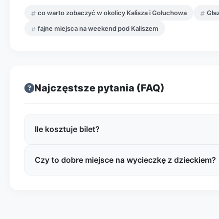
co warto zobaczyć w okolicy Kalisza i Gołuchowa
Głaz
fajne miejsca na weekend pod Kaliszem
Najczęstsze pytania (FAQ)
Ile kosztuje bilet?
Czy to dobre miejsce na wycieczkę z dzieckiem?
Zwykle wstęp do takich obiektów przyrodniczych jak 
koszty to ewentualny parking w okolicy lub wydatki n
jedziesz autem, warto mieć drobne na opłaty parking
Tak – to bardzo dobry, krótki cel rodzinny. Dzieci zw
opowiedzieć o lodowcu, który przyniósł głaz z półno
buty i dopilnować bezpieczeństwa (nierówne podłoże,