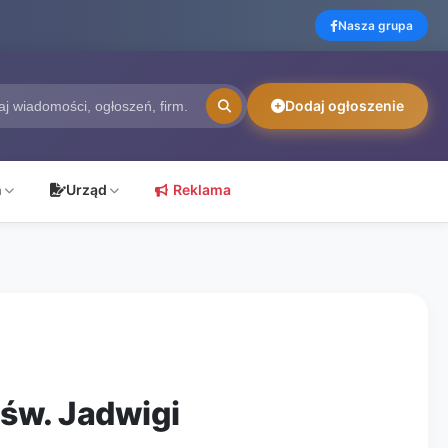
Nasza grupa
Dodaj ogłoszenie
ń
Urząd
Reklama
św. Jadwigi