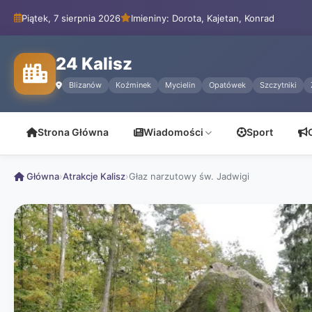
Piątek, 7 sierpnia 2026
Imieniny: Dorota, Kajetan, Konrad
24 Kalisz
Blizanów
Koźminek
Mycielin
Opatówek
Szczytniki
Strona Główna
Wiadomości
Sport
Główna
›
Atrakcje Kalisz
›
Głaz narzutowy św. Jadwigi