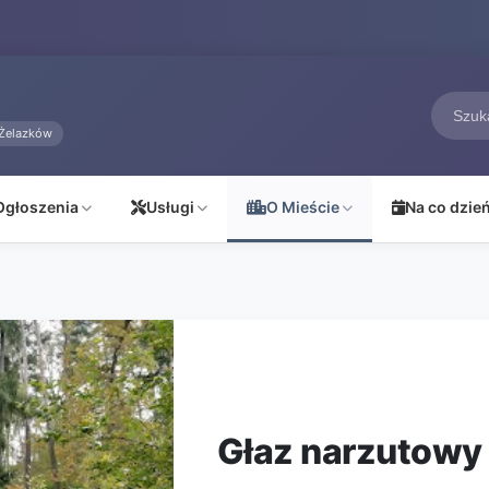
Żelazków
Ogłoszenia
Usługi
O Mieście
Na co dzie
Głaz narzutowy 