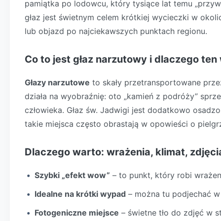
pamiątka po lodowcu, który tysiące lat temu „przyw
głaz jest świetnym celem krótkiej wycieczki w okoli
lub objazd po najciekawszych punktach regionu.
Co to jest głaz narzutowy i dlaczego te
Głazy narzutowe
to skały przetransportowane przez
działa na wyobraźnię: oto „kamień z podróży” sprzed
człowieka. Głaz św. Jadwigi jest dodatkowo osadzony
takie miejsca często obrastają w opowieści o piel
Dlaczego warto: wrażenia, klimat, zdjęci
Szybki „efekt wow”
– to punkt, który robi wrażeni
Idealne na krótki wypad
– można tu podjechać w d
Fotogeniczne miejsce
– świetne tło do zdjęć w st