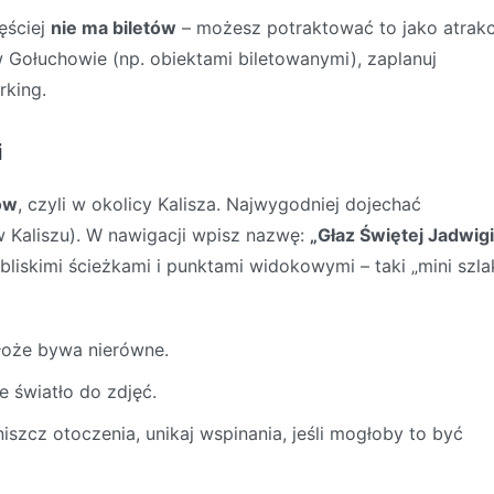
ęściej
nie ma biletów
– możesz potraktować to jako atrakc
w Gołuchowie (np. obiektami biletowanymi), zaplanuj
rking.
i
ów
, czyli w okolicy Kalisza. Najwygodniej dojechać
 Kaliszu). W nawigacji wpisz nazwę:
„Głaz Świętej Jadwigi
bliskimi ścieżkami i punktami widokowymi – taki „mini szla
łoże bywa nierówne.
e światło do zdjęć.
niszcz otoczenia, unikaj wspinania, jeśli mogłoby to być