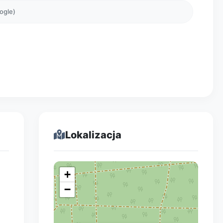
oogle)
Lokalizacja
+
−