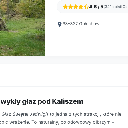
4.6 / 5
(341 opinii G
63-322 Gołuchów
zwykły głaz pod Kaliszem
o
Głaz Świętej Jadwigi
) to jedna z tych atrakcji, które nie
 robić wrażenie. To naturalny, polodowcowy olbrzym –