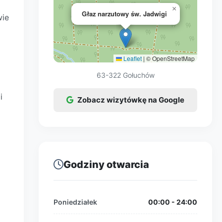
×
Głaz narzutowy św. Jadwigi
wie
Leaflet
|
© OpenStreetMap
63-322 Gołuchów
i
Zobacz wizytówkę na Google
Godziny otwarcia
Poniedziałek
00:00 - 24:00