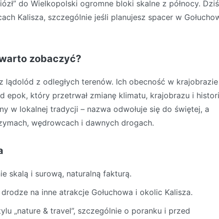
iózł” do Wielkopolski ogromne bloki skalne z północy. Dziś
cach Kalisza, szczególnie jeśli planujesz spacer w Gołucho
n warto zobaczyć?
 lądolód z odległych terenów. Ich obecność w krajobrazie
 epok, który przetrwał zmianę klimatu, krajobrazu i histori
 w lokalnej tradycji – nazwa odwołuje się do świętej, a
grzymach, wędrowcach i dawnych drogach.
a
e skalą i surową, naturalną fakturą.
rodze na inne atrakcje Gołuchowa i okolic Kalisza.
ylu „nature & travel”, szczególnie o poranku i przed