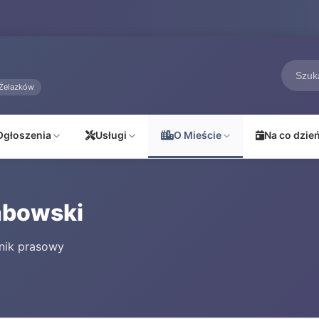
Żelazków
Ogłoszenia
Usługi
O Mieście
Na co dzie
abowski
znik prasowy