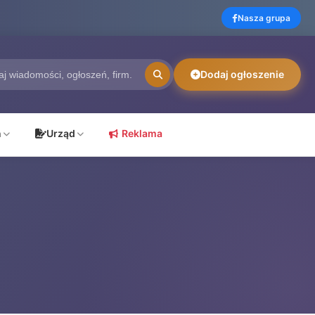
Nasza grupa
Dodaj ogłoszenie
ń
Urząd
Reklama