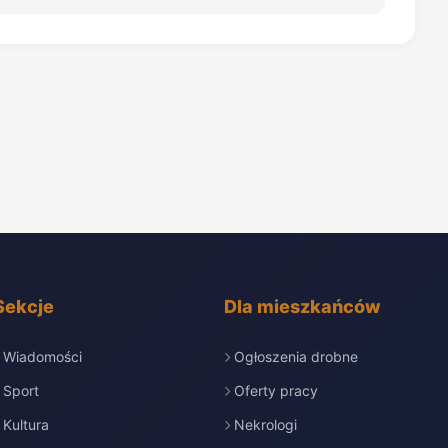
Sekcje
Dla mieszkańców
Wiadomości
Ogłoszenia drobne
Sport
Oferty pracy
Kultura
Nekrologi