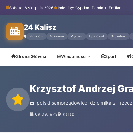
Sobota, 8 sierpnia 2026
Imieniny: Cyprian, Dominik, Emilian
24 Kalisz
Blizanów
Koźminek
Mycielin
Opatówek
Szczytniki
Strona Główna
Wiadomości
Sport
Krzysztof Andrzej Gr
polski samorządowiec, dziennikarz i rzec
09.09.1973
Kalisz